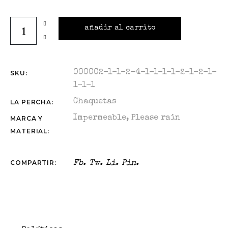
añadir al carrito
000002-1-1-2-4-1-1-1-1-2-1-2-1-
SKU:
1-1-1
Chaquetas
LA PERCHA:
Impermeable
,
Please rain
MARCA Y
MATERIAL:
COMPARTIR:
Fb.
Tw.
Li.
Pin.