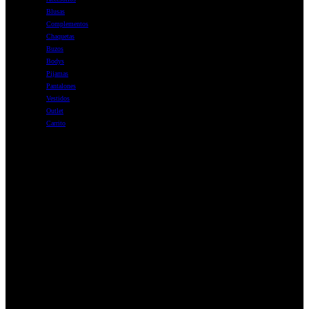
Blusas
Complementos
Chaquetas
Buzos
Bodys
Pijamas
Pantalones
Vestidos
Outlet
Carrito