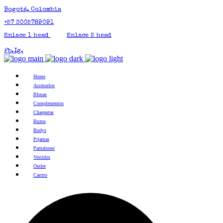
Bogotá, Colombia
+57 3005789091
Enlace 1 head
Enlace 2 head
Fb.
Ig.
Home
Accesorios
Blusas
Complementos
Chaquetas
Buzos
Bodys
Pijamas
Pantalones
Vestidos
Outlet
Carrito