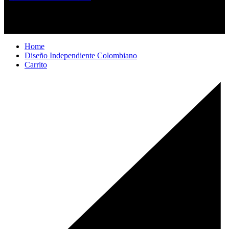
Por compras superiores a 200.000 pesos no
cobramos el envío.
Home
Diseño Independiente Colombiano
Carrito