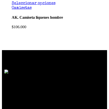
Seleccionar opciones
Camisetas
AK. Camiseta liquenes hombre
$
106.000
SOMOS MUCHO MÁS QUE MODA
Reunimos marcas de diseño independiente
colombiano
que crean prendas y accesorios
exclusivos, únicos y diferentes con