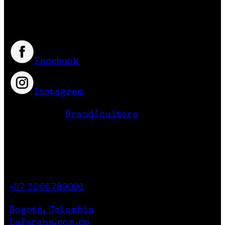
excelente calidad y precio.
Síguenos
Facebook
Instagram
Hecho en Colombia
Diseño Web
Brandicultora
Contacto
Calle 71 # 10-47
Casa 2. Piso 1.
+57 3005789091
Lunes a Sábado de 10am a 7pm
Bogotá, Colombia
LaPercha.com.co