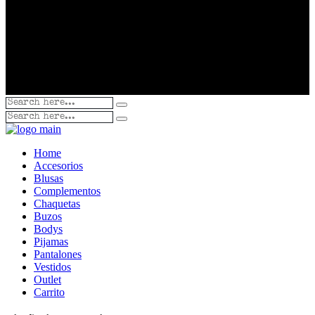
Home
Accesorios
Blusas
Complementos
Chaquetas
Buzos
Bodys
Pijamas
Pantalones
Vestidos
Outlet
Carrito