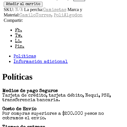
Añadir al carrito
SKU:
La percha:
Marca y
N/A
Camisetas
Material:
CamiloTorres
,
PoliAlgodon
Compartir:
Fb.
Tw.
Li.
Pin.
Políticas
Información adicional
Políticas
Medios de pago Seguros
Tarjeta de crédito, tarjeta débito, Nequi, PSE,
transferencia bancaria.
Costo de Envío
Por compras superiores a $200.000 pesos no
cobramos el envío.