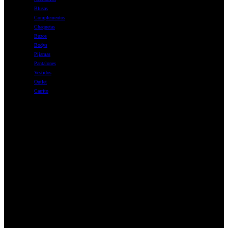
Blusas
Complementos
Chaquetas
Buzos
Bodys
Pijamas
Pantalones
Vestidos
Outlet
Carrito