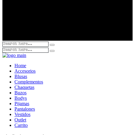
Home
Accesorios
Blusas
Complementos
Chaquetas
Buzos
Bodys
Pijamas
Pantalones
Vestidos
Outlet
Carrito