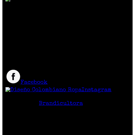
SOMOS MUCHO MÁS QUE MODA
Reunimos marcas de diseño independiente
colombiano
que crean prendas y accesorios
exclusivos, únicos y diferentes con
excelente calidad y precio.
Síguenos
Facebook
Instagram
Hecho en Colombia
Diseño Web
Brandicultora
Contacto