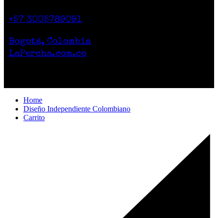
Calle 71 # 10-47
Casa 2. Piso 1.
+57 3005789091
Lunes a Sábado de 10am a 7pm
Bogotá, Colombia
LaPercha.com.co
Por compras superiores a 200.000 pesos no
cobramos el envío.
Home
Diseño Independiente Colombiano
Carrito