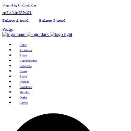
Bogotá, Colombia
+57 3005789091
Enlace 1 head
Enlace 2 head
Fb.
Ig.
Home
Accesorios
Blusas
Complementos
Chaquetas
Buzos
Bodys
Pijamas
Pantalones
Vestidos
Outlet
Carrito