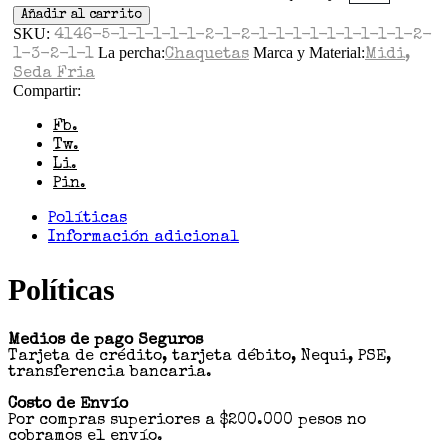
Añadir al carrito
SKU:
4146-5-1-1-1-1-1-2-1-2-1-1-1-1-1-1-1-1-1-2-
La percha:
Marca y Material:
1-3-2-1-1
Chaquetas
Midi
,
Seda Fria
Compartir:
Fb.
Tw.
Li.
Pin.
Políticas
Información adicional
Políticas
Medios de pago Seguros
Tarjeta de crédito, tarjeta débito, Nequi, PSE,
transferencia bancaria.
Costo de Envío
Por compras superiores a $200.000 pesos no
cobramos el envío.