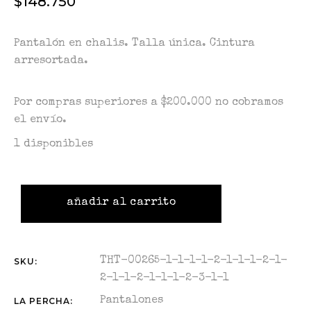
$
148.750
Pantalón en chalis. Talla única. Cintura
arresortada.
Por compras superiores a $200.000 no cobramos
el envío.
1 disponibles
añadir al carrito
THT-00265-1-1-1-1-2-1-1-1-2-1-
SKU:
2-1-1-2-1-1-1-2-3-1-1
Pantalones
LA PERCHA: