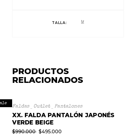
TALLA
M
PRODUCTOS
RELACIONADOS
ale
Faldas
Outlet
Pantalones
XX. FALDA PANTALÓN JAPONÉS
VERDE BEIGE
$
990.000
$
495.000