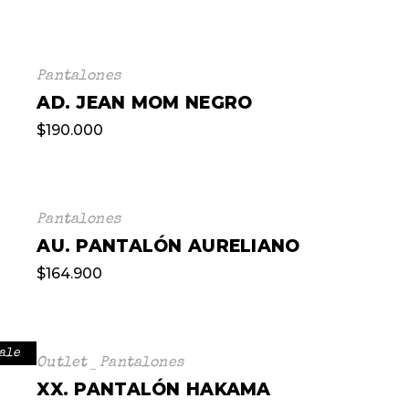
Pantalones
AD. JEAN MOM NEGRO
$
190.000
Pantalones
AU. PANTALÓN AURELIANO
$
164.900
ale
Outlet
Pantalones
XX. PANTALÓN HAKAMA