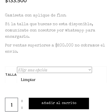
$
133.500
Camiseta con aplique de flor.
Si la talla que buscas no esta disponible,
comunícate con nosotros por whatsapp para
encargarlo.
Por ventas superiores a $200.000 no cobramos el
envío.
TALLA
Limpiar
añadir al carrito