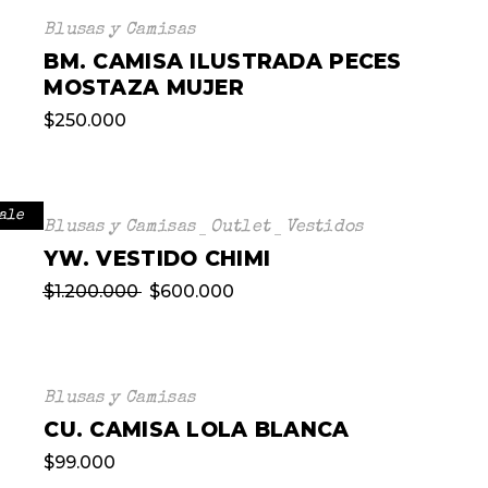
Blusas y Camisas
BM. CAMISA ILUSTRADA PECES
MOSTAZA MUJER
$
250.000
ale
Blusas y Camisas
Outlet
Vestidos
YW. VESTIDO CHIMI
$
1.200.000
$
600.000
Blusas y Camisas
CU. CAMISA LOLA BLANCA
$
99.000