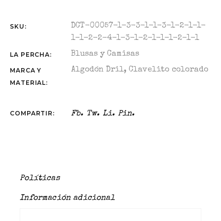
DCT-00057-1-3-3-1-1-3-1-2-1-1-
SKU:
1-1-2-2-4-1-3-1-2-1-1-1-2-1-1
Blusas y Camisas
LA PERCHA:
Algodón Dril
,
Clavelito colorado
MARCA Y
MATERIAL:
COMPARTIR:
Fb.
Tw.
Li.
Pin.
Políticas
Información adicional