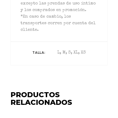
excepto las prendas de uso íntimo
y los comprados en promoción.
*En caso de cambio, los
transportes corren por cuenta del
cliente.
TALLA
L, M, S, XL, XS
PRODUCTOS
RELACIONADOS