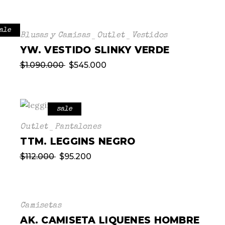
ale
Blusas y Camisas
Outlet
Vestidos
YW. VESTIDO SLINKY VERDE
$
1.090.000
$
545.000
sale
Outlet
Pantalones
TTM. LEGGINS NEGRO
$
112.000
$
95.200
Camisetas
AK. CAMISETA LIQUENES HOMBRE