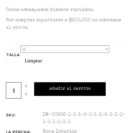
Cucos estampados diseños variados.
Por compras superiores a $200.000 no cobramos
el envío.
TALLA
Limpiar
añadir al carrito
IM-00226-1-1-1-3-1-1-1-2-1-1-1-
SKU:
1-1-1-1-1-1
Ropa Interior
LA PERCHA: