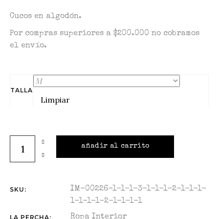
Cucos en algodón.
Por compras superiores a $200.000 no cobramos
el envío.
TALLA
Limpiar
añadir al carrito
IM-00226-1-1-1-3-1-1-1-2-1-1-1-
SKU:
1-1-1-1-2-1-1-1-1
Ropa Interior
LA PERCHA: