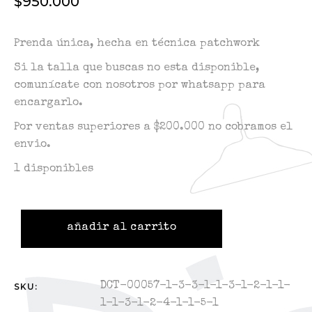
$
950.000
Prenda única, hecha en técnica patchwork
Si la talla que buscas no esta disponible,
comunícate con nosotros por whatsapp para
encargarlo.
Por ventas superiores a $200.000 no cobramos el
envio.
1 disponibles
añadir al carrito
DCT-00057-1-3-3-1-1-3-1-2-1-1-
SKU:
1-1-3-1-2-4-1-1-5-1