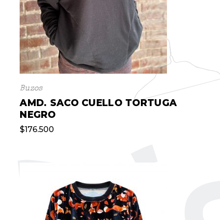
Buzos
AMD. SACO CUELLO TORTUGA
NEGRO
$
176.500