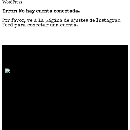
WordPress
Error: No hay cuenta conectada.
Por favor, ve a la página de ajustes de Instagram
Feed para conectar una cuenta.
SOMOS MUCHO MÁS QUE MODA
Reunimos marcas de diseño independiente
colombiano
que crean prendas y accesorios
exclusivos, únicos y diferentes con
excelente calidad y precio.
Síguenos