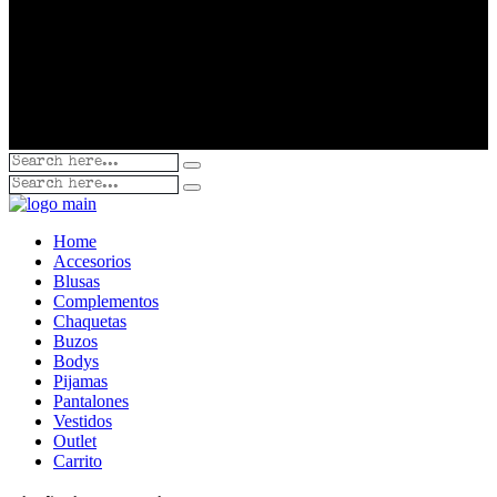
Home
Accesorios
Blusas
Complementos
Chaquetas
Buzos
Bodys
Pijamas
Pantalones
Vestidos
Outlet
Carrito