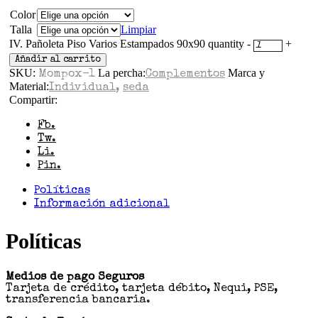
Color
Talla
Limpiar
IV. Pañoleta Piso Varios Estampados 90x90 quantity
-
+
Añadir al carrito
SKU:
La percha:
Marca y
Mompox-1
Complementos
Material:
Individual
,
seda
Compartir:
Fb.
Tw.
Li.
Pin.
Políticas
Información adicional
Políticas
Medios de pago Seguros
Tarjeta de crédito, tarjeta débito, Nequi, PSE,
transferencia bancaria.