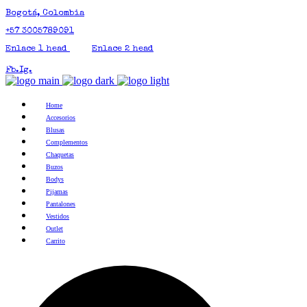
Bogotá, Colombia
+57 3005789091
Enlace 1 head
Enlace 2 head
Fb.
Ig.
Home
Accesorios
Blusas
Complementos
Chaquetas
Buzos
Bodys
Pijamas
Pantalones
Vestidos
Outlet
Carrito