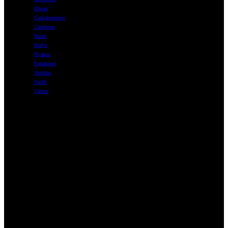
Blusas
Complementos
Chaquetas
Buzos
Bodys
Pijamas
Pantalones
Vestidos
Outlet
Carrito