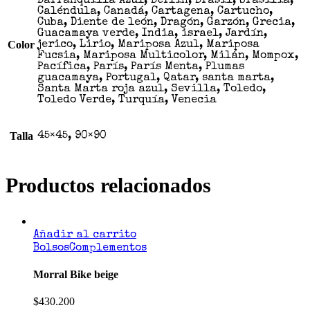
Barranquilla Azúl, Berlín, Brasil, brasilia,
Caléndula, Canadá, Cartagena, Cartucho,
Cuba, Diente de león, Dragón, Garzón, Grecia,
Guacamaya verde, India, israel, Jardín,
Color
jerico, Lirio, Mariposa Azul, Mariposa
Fucsia, Mariposa Multicolor, Milán, Mompox,
Pacífica, París, París Menta, Plumas
guacamaya, Portugal, Qatar, santa marta,
Santa Marta roja azul, Sevilla, Toledo,
Toledo Verde, Turquía, Venecia
Talla
45×45, 90×90
Productos relacionados
Añadir al carrito
Bolsos
Complementos
Morral Bike beige
$
430.200