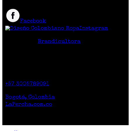
Facebook
Instagram
Hecho en Colombia
Diseño Web
Brandicultora
Contacto
Calle 71 # 10-47
Casa 2. Piso 1.
+57 3005789091
Lunes a Sábado de 10am a 7pm
Bogotá, Colombia
LaPercha.com.co
Por compras superiores a 200.000 pesos no
cobramos el envío.