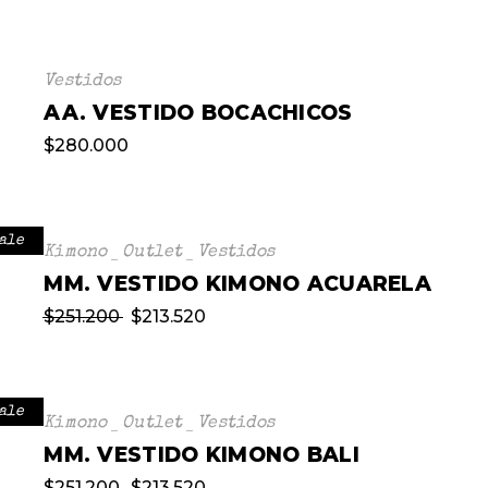
Vestidos
AA. VESTIDO BOCACHICOS
$
280.000
ale
Kimono
Outlet
Vestidos
MM. VESTIDO KIMONO ACUARELA
$
251.200
$
213.520
ale
Kimono
Outlet
Vestidos
MM. VESTIDO KIMONO BALI
$
251.200
$
213.520