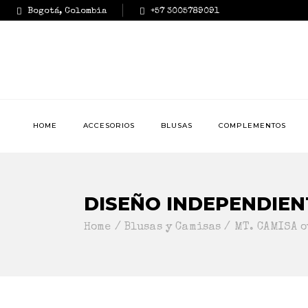
Bogotá, Colombia
+57 3005789091
HOME
ACCESORIOS
BLUSAS
COMPLEMENTOS
DISEÑO INDEPENDIEN
Home
Blusas y Camisas
MT. CAMISA 