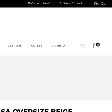
Enlace 1 head
Enlace 2 head
Fb.
Ig.
0
VESTIDOS
OUTLET
CARRITO
No products in the
cart.
ISA OVERSIZE BEIGE