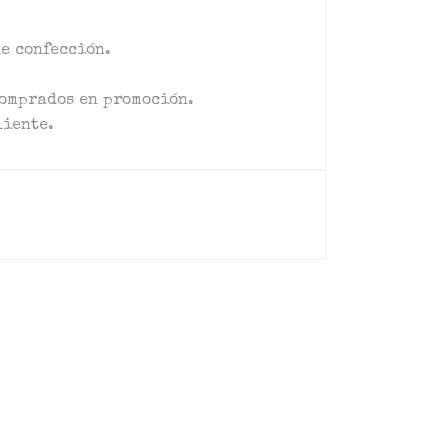
de confección.
comprados en promoción.
liente.