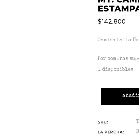
ESTAMP
$
142.800
Camisa talla Ú
Por compras sup
1 disponibles
añadi
SKU:
B
LA PERCHA: