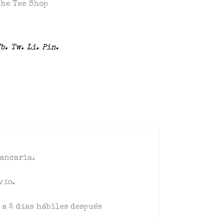
The Tee Shop
b.
Tw.
Li.
Pin.
bancaria.
vío.
 a 5 días hábiles después