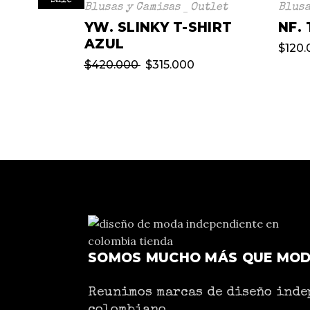
sale
Blusas y Camisas
Outlet
Blusa
YW. SLINKY T-SHIRT
NF.
AZUL
$
120.
$
420.000
$
315.000
SOMOS MUCHO MÁS QUE MO
Reunimos marcas de diseño inde