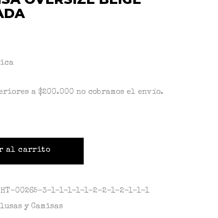
ADA
nica
eriores a $200.000 no cobramos el envío.
r al carrito
THT-00265-3-1-1-1-1-1-2-2-1-2-1-1-1
lusas y Camisas