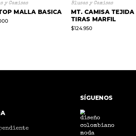
s y Camisas
Blusas y Camisas
 TOP MALLA BASICA
MT. CAMISA TEJIDA
TIRAS MARFIL
000
$
124.950
SÍGUENOS
DA
pendiente