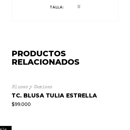
TALLA
M
PRODUCTOS
RELACIONADOS
Blusas y Camisas
TC. BLUSA TULIA ESTRELLA
$
99.000
ale