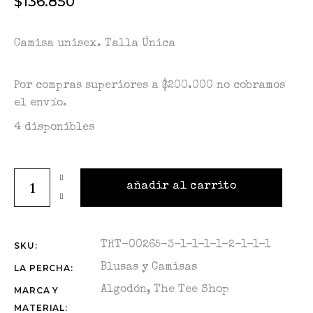
$
136.850
Camisa unisex. Talla Única
Por compras superiores a $200.000 no cobramos
el envío.
4 disponibles
añadir al carrito
THT-00265-3-1-1-1-1-2-1-1-1
SKU:
Blusas y Camisas
LA PERCHA:
Algodón
,
The Tee Shop
MARCA Y
MATERIAL: