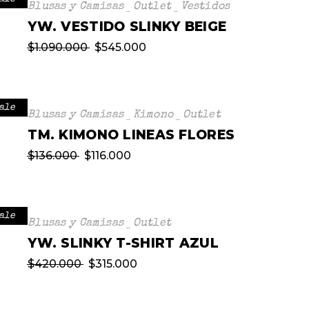
Blusas y Camisas
Outlet
Vestidos
YW. VESTIDO SLINKY BEIGE
$
1.090.000
$
545.000
ale
Blusas y Camisas
Kimono
Outlet
TM. KIMONO LINEAS FLORES
$
136.000
$
116.000
ale
Blusas y Camisas
Outlet
YW. SLINKY T-SHIRT AZUL
$
420.000
$
315.000