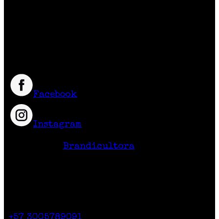
colombiano
que crean prendas y accesorios
exclusivos, únicos y diferentes con
excelente calidad y precio.
Síguenos
Facebook
Instagram
Hecho en Colombia
Diseño Web
Brandicultora
Contacto
Calle 71 # 10-47
Casa 2. Piso 1.
+57 3005789091