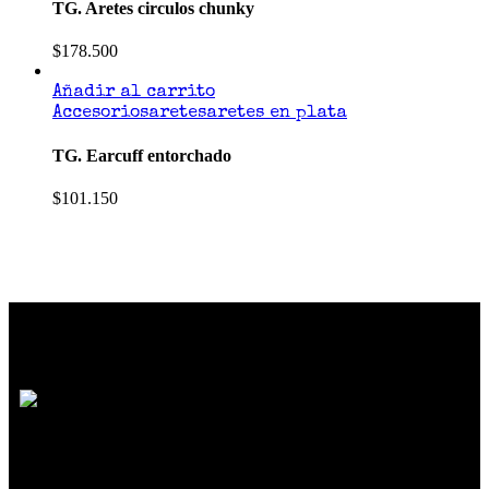
TG. Aretes circulos chunky
$
178.500
Añadir al carrito
Accesorios
aretes
aretes en plata
TG. Earcuff entorchado
$
101.150
SOMOS MUCHO MÁS QUE MODA
Reunimos marcas de diseño independiente