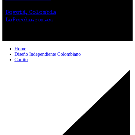
Lunes a Sábado de 10am a 7pm
Bogotá, Colombia
LaPercha.com.co
Por compras superiores a 200.000 pesos no
cobramos el envío.
Home
Diseño Independiente Colombiano
Carrito