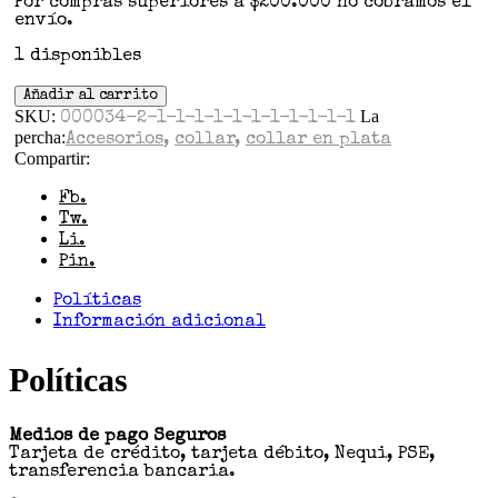
Por compras superiores a $200.000 no cobramos el
envío.
1 disponibles
Añadir al carrito
SKU:
La
000034-2-1-1-1-1-1-1-1-1-1-1-1
percha:
Accesorios
,
collar
,
collar en plata
Compartir:
Fb.
Tw.
Li.
Pin.
Políticas
Información adicional
Políticas
Medios de pago Seguros
Tarjeta de crédito, tarjeta débito, Nequi, PSE,
transferencia bancaria.