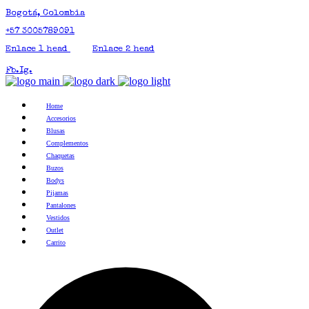
Bogotá, Colombia
+57 3005789091
Enlace 1 head
Enlace 2 head
Fb.
Ig.
Home
Accesorios
Blusas
Complementos
Chaquetas
Buzos
Bodys
Pijamas
Pantalones
Vestidos
Outlet
Carrito