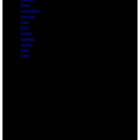
Blusas
Complementos
Chaquetas
Buzos
Bodys
Pijamas
Pantalones
Vestidos
Outlet
Carrito