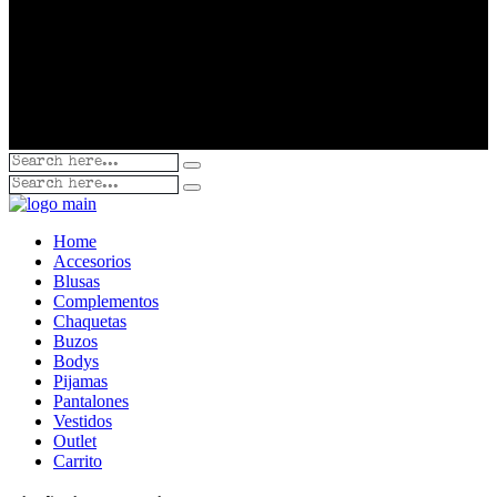
Home
Accesorios
Blusas
Complementos
Chaquetas
Buzos
Bodys
Pijamas
Pantalones
Vestidos
Outlet
Carrito