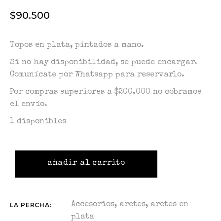
$
90.500
Topos en plata, pintados a mano.
Si no hay disponibilidad, se puede encargar.
Comunícate por Whatsapp para reservarlo.
Por compras superiores a $200.000 no cobramos
el envío.
1 disponibles
añadir al carrito
Accesorios
,
aretes
,
aretes en
LA PERCHA:
plata