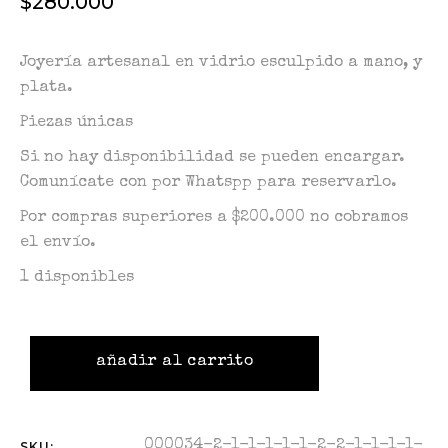
$
280.000
Joyería artesanal en vidrio esculpido a mano, y
plata.
Piezas únicas
Si no hay disponibilidad se pueden encargar.
Comunícate con por Whatspp para reservarlo.
Por compras superiores a $200.000 no cobramos
el envío.
1 disponibles
añadir al carrito
000034-2-1-1-1-1-1-2-2-1-1-1-1-
SKU: