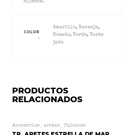
cliente.
Amarillo, Naranja,
COLOR
Rosado, Verde, Verde
jade
PRODUCTOS
RELACIONADOS
Accesorios
aretes
Pulseras
TR. ARETES ESTRELLA DE MAR