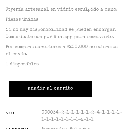
Joyería artesanal en vidrio esculpido a mano.
Piezas únicas
Si no hay disponibilidad se pueden encargar.
Comunícate con por Whatspp para reservarlo.
Por compras superiores a $200.000 no cobramos
el envío.
1 disponibles
añadir al carrito
000034-2-1-1-1-1-1-2-4-1-1-1-1-
SKU:
1-1-1-1-1-1-1-1-2-1-1