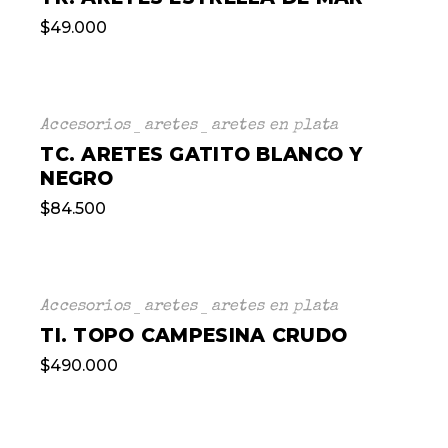
$
49.000
Accesorios
aretes
aretes en plata
TC. ARETES GATITO BLANCO Y
NEGRO
$
84.500
Accesorios
aretes
aretes en plata
TI. TOPO CAMPESINA CRUDO
$
490.000