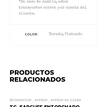
*En caso de cambio, estos
transportes corren por cuenta del
cliente.
COLOR
Dorado, Plateado
PRODUCTOS
RELACIONADOS
Accesorios
aretes
aretes en plata