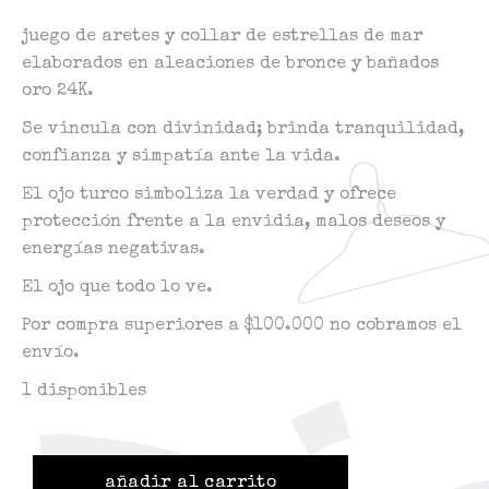
juego de aretes y collar de estrellas de mar
elaborados en aleaciones de bronce y bañados
oro 24K.
Se vincula con divinidad; brinda tranquilidad,
confianza y simpatía ante la vida.
El ojo turco simboliza la verdad y ofrece
protección frente a la envidia, malos deseos y
energías negativas.
El ojo que todo lo ve.
Por compra superiores a $100.000 no cobramos el
envío.
1 disponibles
añadir al carrito