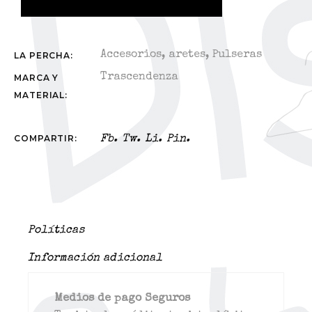
Accesorios
,
aretes
,
Pulseras
LA PERCHA:
Trascendenza
MARCA Y
MATERIAL:
COMPARTIR:
Fb.
Tw.
Li.
Pin.
Políticas
Información adicional
Medios de pago Seguros