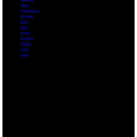
Blusas
Complementos
Chaquetas
Buzos
Bodys
Pijamas
Pantalones
Vestidos
Outlet
Carrito