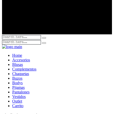
Home
Accesorios
Blusas
Complementos
Chaquetas
Buzos
Bodys
Pijamas
Pantalones
Vestidos
Outlet
Carrito