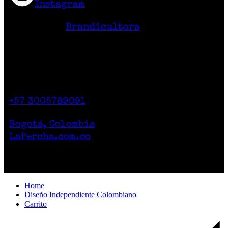
Instagram
Hecho en Colombia
Diseño Web
Brandicultora
Contacto
Calle 71 # 10-47
Casa 2. Piso 1.
+57 3005789091
Lunes a Sábado de 10am a 7pm
Bogotá, Colombia
LaPercha.com.co
Por compras superiores a 200.000 pesos no
cobramos el envío.
Home
Diseño Independiente Colombiano
Carrito