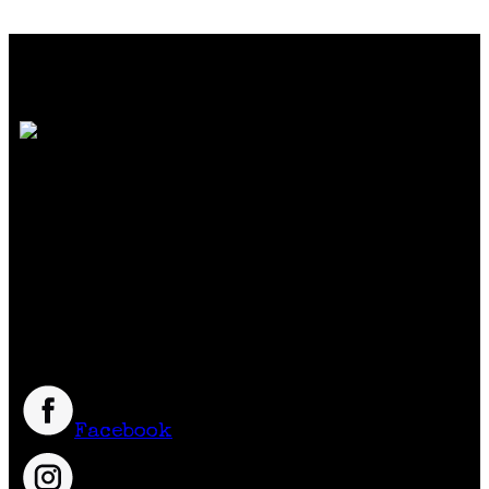
SOMOS MUCHO MÁS QUE MODA
Reunimos marcas de diseño independiente
colombiano
que crean prendas y accesorios
exclusivos, únicos y diferentes con
excelente calidad y precio.
Síguenos
Facebook