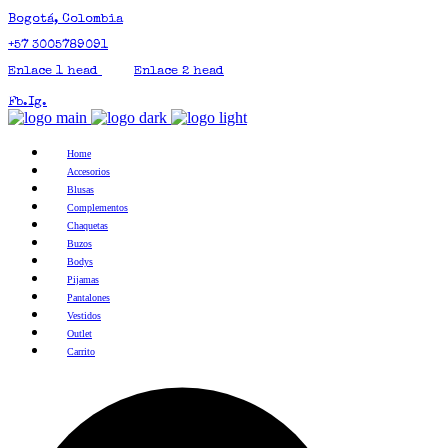
Bogotá, Colombia
+57 3005789091
Enlace 1 head
Enlace 2 head
Fb.
Ig.
Home
Accesorios
Blusas
Complementos
Chaquetas
Buzos
Bodys
Pijamas
Pantalones
Vestidos
Outlet
Carrito