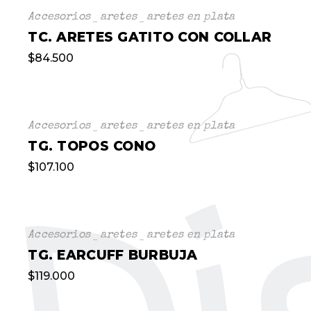
Accesorios
aretes
aretes en plata
TC. ARETES GATITO CON COLLAR
$
84.500
Accesorios
aretes
aretes en plata
TG. TOPOS CONO
$
107.100
Accesorios
aretes
aretes en plata
TG. EARCUFF BURBUJA
$
119.000