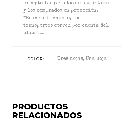
excepto las prendas de uso íntimo
y los comprados en promoción.
*En caso de cambio, los
transportes corren por cuenta del
cliente.
COLOR
Tres hojas, Una Hoja
PRODUCTOS
RELACIONADOS