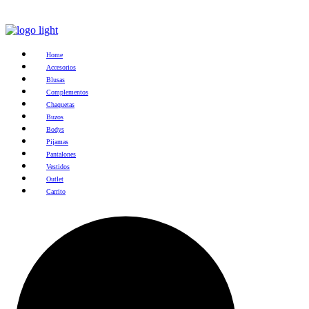
Home
Accesorios
Blusas
Complementos
Chaquetas
Buzos
Bodys
Pijamas
Pantalones
Vestidos
Outlet
Carrito