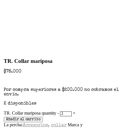
TR. Collar mariposa
$
78.000
Por compra superiores a $200.000 no cobramos el
envío.
2 disponibles
TR. Collar mariposa quantity
-
+
Añadir al carrito
La percha:
Marca y
Accesorios
,
collar