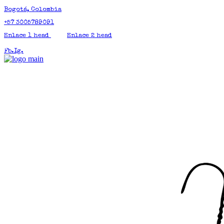
Bogotá, Colombia
+57 3005789091
Enlace 1 head
Enlace 2 head
Fb.
Ig.