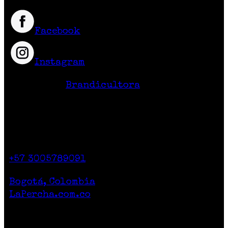
Facebook
Instagram
Hecho en Colombia
Diseño Web
Brandicultora
Contacto
Calle 71 # 10-47
Casa 2. Piso 1.
+57 3005789091
Lunes a Sábado de 10am a 7pm
Bogotá, Colombia
LaPercha.com.co
Por compras superiores a 200.000 pesos no
cobramos el envío.