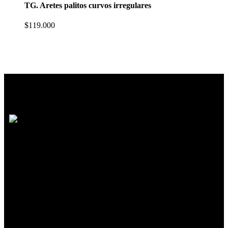
TG. Aretes palitos curvos irregulares
$
119.000
SOMOS MUCHO MÁS QUE MODA
Reunimos marcas de diseño independiente
colombiano
que crean prendas y accesorios
exclusivos, únicos y diferentes con
excelente calidad y precio.
Síguenos