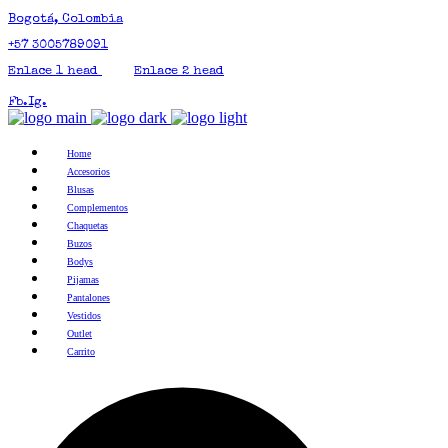
Bogotá, Colombia
+57 3005789091
Enlace 1 head
Enlace 2 head
Fb.
Ig.
Home
Accesorios
Blusas
Complementos
Chaquetas
Buzos
Bodys
Pijamas
Pantalones
Vestidos
Outlet
Carrito