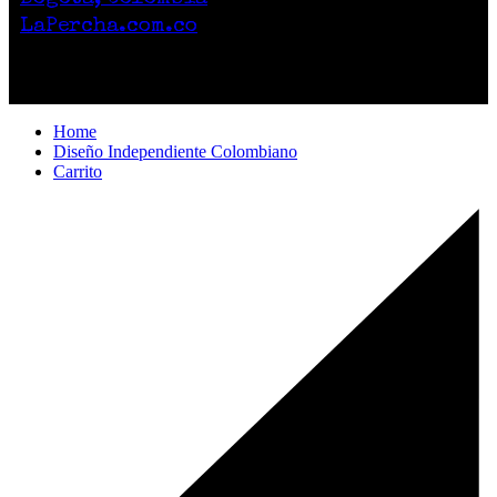
LaPercha.com.co
Por compras superiores a 200.000 pesos no
cobramos el envío.
Home
Diseño Independiente Colombiano
Carrito