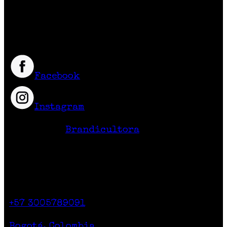
exclusivos, únicos y diferentes con
excelente calidad y precio.
Síguenos
Facebook
Instagram
Hecho en Colombia
Diseño Web
Brandicultora
Contacto
Calle 71 # 10-47
Casa 2. Piso 1.
+57 3005789091
Lunes a Sábado de 10am a 7pm
Bogotá, Colombia