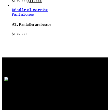
$
195.000
$
117.000
Añadir al carrito
Pantalones
AT. Pantalón arabescos
$
136.850
SOMOS MUCHO MÁS QUE MODA
Reunimos marcas de diseño independiente
colombiano
que crean prendas y accesorios