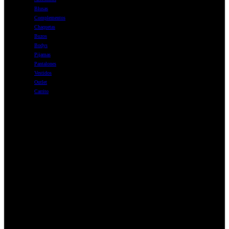
Blusas
Complementos
Chaquetas
Buzos
Bodys
Pijamas
Pantalones
Vestidos
Outlet
Carrito