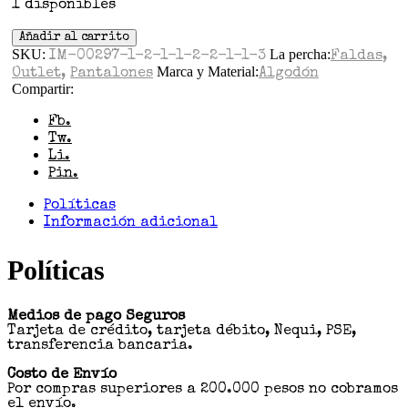
1 disponibles
Añadir al carrito
SKU:
La percha:
IM-00297-1-2-1-1-2-2-1-1-3
Faldas
,
Marca y Material:
Outlet
,
Pantalones
Algodón
Compartir:
Fb.
Tw.
Li.
Pin.
Políticas
Información adicional
Políticas
Medios de pago Seguros
Tarjeta de crédito, tarjeta débito, Nequi, PSE,
transferencia bancaria.
Costo de Envío
Por compras superiores a 200.000 pesos no cobramos
el envío.