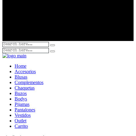
Home
Accesorios
Blusas
Complementos
Chaquetas
Buzos
Bodys
Pijamas
Pantalones
Vestidos
Outlet
Carrito