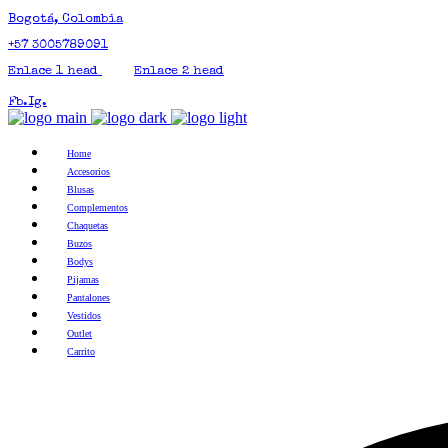
Bogotá, Colombia
+57 3005789091
Enlace 1 head
Enlace 2 head
Fb.
Ig.
Home
Accesorios
Blusas
Complementos
Chaquetas
Buzos
Bodys
Pijamas
Pantalones
Vestidos
Outlet
Carrito