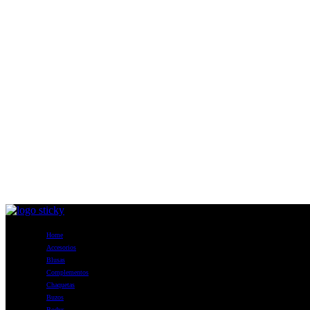
Home
Accesorios
Blusas
Complementos
Chaquetas
Buzos
Bodys