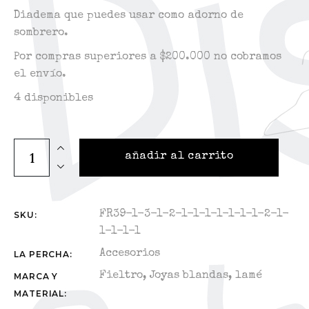
Diadema que puedes usar como adorno de
sombrero.
Por compras superiores a $200.000 no cobramos
el envío.
4 disponibles
WQ. Diadema flores quantity
añadir al carrito
FR39-1-3-1-2-1-1-1-1-1-1-1-2-1-
SKU:
1-1-1-1
Accesorios
LA PERCHA:
Fieltro
,
Joyas blandas
,
lamé
MARCA Y
MATERIAL: