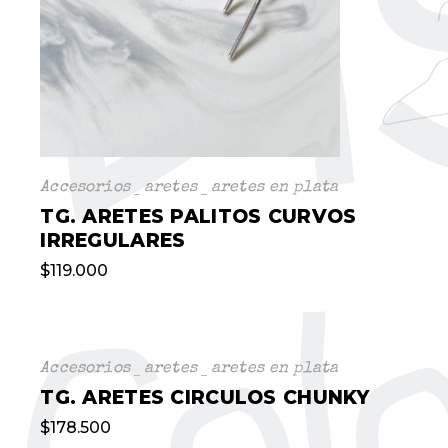
Accesorios
aretes
aretes en plata
TG. ARETES PALITOS CURVOS
IRREGULARES
$
119.000
Accesorios
aretes
aretes en plata
TG. ARETES CIRCULOS CHUNKY
$
178.500