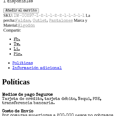
1 disponibles
Añadir al carrito
SKU:
La
IM-00297-1-2-1-1-2-2-1-1-3-1-1
percha:
Marca y
Faldas
,
Outlet
,
Pantalones
Material:
Algodón
Compartir:
Fb.
Tw.
Li.
Pin.
Políticas
Información adicional
Políticas
Medios de pago Seguros
Tarjeta de crédito, tarjeta débito, Nequi, PSE,
transferencia bancaria.
Costo de Envío
Por compras superiores a 200.000 pesos no cobramos