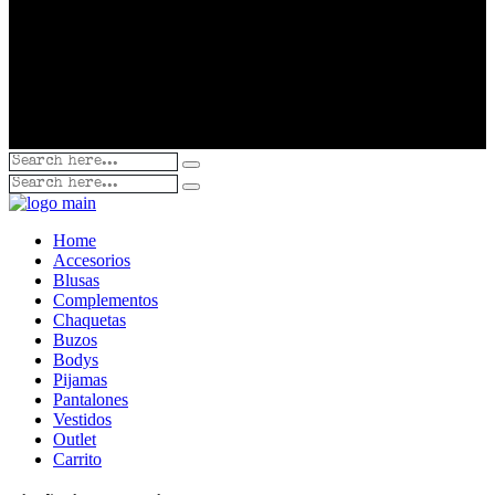
Home
Accesorios
Blusas
Complementos
Chaquetas
Buzos
Bodys
Pijamas
Pantalones
Vestidos
Outlet
Carrito