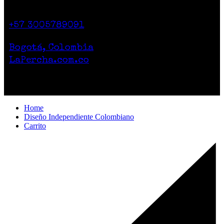
Calle 71 # 10-47
Casa 2. Piso 1.
+57 3005789091
Lunes a Sábado de 10am a 7pm
Bogotá, Colombia
LaPercha.com.co
Por compras superiores a 200.000 pesos no
cobramos el envío.
Home
Diseño Independiente Colombiano
Carrito