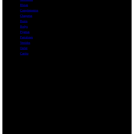
Blusas
Complementos
Chaquetas
Buzos
Bodys
Pijamas
Pantalones
Vestidos
Outlet
Carrito