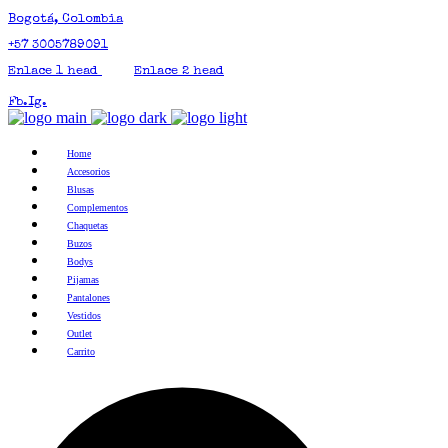
Bogotá, Colombia
+57 3005789091
Enlace 1 head
Enlace 2 head
Fb.
Ig.
Home
Accesorios
Blusas
Complementos
Chaquetas
Buzos
Bodys
Pijamas
Pantalones
Vestidos
Outlet
Carrito