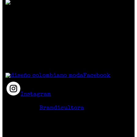
SOMOS MUCHO MÁS QUE MODA
Reunimos marcas de diseño independiente
colombiano
que crean prendas y accesorios
exclusivos, únicos y diferentes con
excelente calidad y precio.
Síguenos
Facebook
Instagram
Hecho en Colombia
Diseño Web
Brandicultora
Contacto