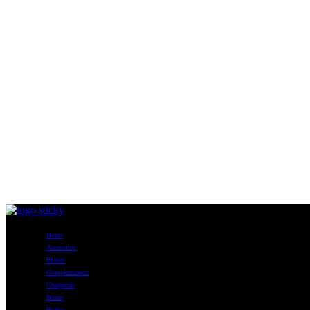
Home
Accesorios
Blusas
Complementos
Chaquetas
Buzos
Bodys