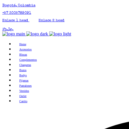
Bogotá, Colombia
+57 3005789091
Enlace 1 head
Enlace 2 head
Fb.
Ig.
Home
Accesorios
Blusas
Complementos
Chaquetas
Buzos
Bodys
Pijamas
Pantalones
Vestidos
Outlet
Carrito