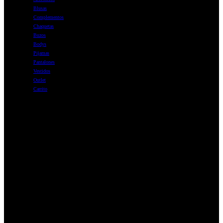
Blusas
Complementos
Chaquetas
Buzos
Bodys
Pijamas
Pantalones
Vestidos
Outlet
Carrito