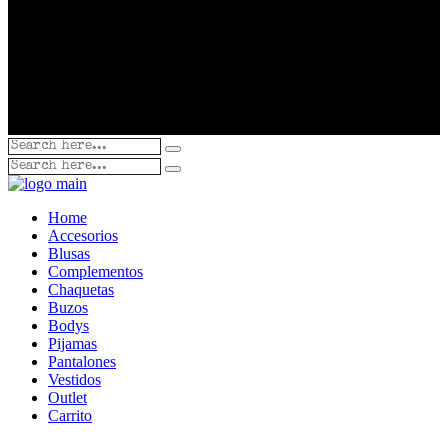
Home
Accesorios
Blusas
Complementos
Chaquetas
Buzos
Bodys
Pijamas
Pantalones
Vestidos
Outlet
Carrito