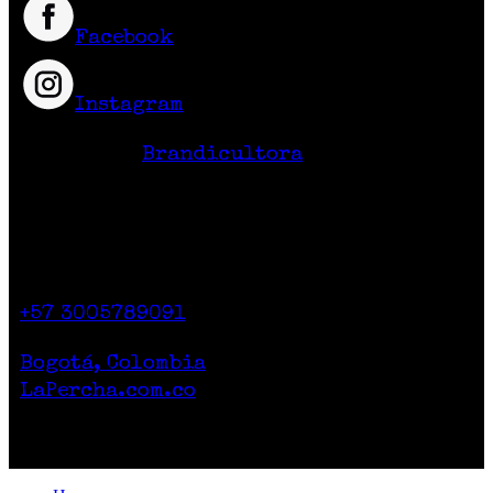
Facebook
Instagram
Hecho en Colombia
Diseño Web
Brandicultora
Contacto
Calle 71 # 10-47
Casa 2. Piso 1.
+57 3005789091
Lunes a Sábado de 10am a 7pm
Bogotá, Colombia
LaPercha.com.co
Por compras superiores a 200.000 pesos no
cobramos el envío.