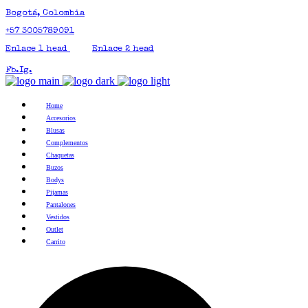
Bogotá, Colombia
+57 3005789091
Enlace 1 head
Enlace 2 head
Fb.
Ig.
Home
Accesorios
Blusas
Complementos
Chaquetas
Buzos
Bodys
Pijamas
Pantalones
Vestidos
Outlet
Carrito