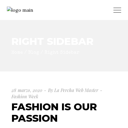
RIGHT SIDEBAR
Home
Blog
Right Sidebar
28 marzo, 2020
By
La Percha Web Master
Fashion Week
FASHION IS OUR
PASSION