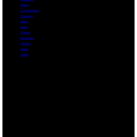
Blusas
Complementos
Chaquetas
Buzos
Bodys
Pijamas
Pantalones
Vestidos
Outlet
Carrito