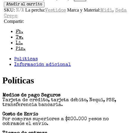
Añadir al carrito
SKU:
La percha:
Marca y Material:
N/A
Vestidos
Midi
,
Seda
Crepe
Compartir:
Fb.
Tw.
Li.
Pin.
Políticas
Información adicional
Políticas
Medios de pago Seguros
Tarjeta de crédito, tarjeta débito, Nequi, PSE,
transferencia bancaria.
Costo de Envío
Por compras superiores a $200.000 pesos no
cobramos el envío.