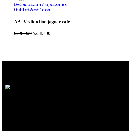
Seleccionar opciones
Outlet
Vestidos
AA. Vestido lino jaguar café
$
298.000
$
238.400
SOMOS MUCHO MÁS QUE MODA
Reunimos marcas de diseño independiente
colombiano
que crean prendas y accesorios
exclusivos, únicos y diferentes con