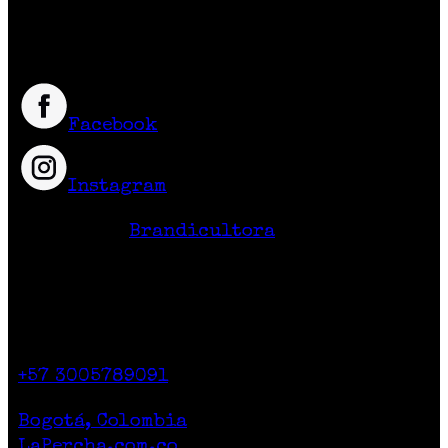
excelente calidad y precio.
Síguenos
Facebook
Instagram
Hecho en Colombia
Diseño Web
Brandicultora
Contacto
Calle 71 # 10-47
Casa 2. Piso 1.
+57 3005789091
Lunes a Sábado de 10am a 7pm
Bogotá, Colombia
LaPercha.com.co