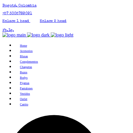
Bogotá, Colombia
+57 3005789091
Enlace 1 head
Enlace 2 head
Fb.
Ig.
Home
Accesorios
Blusas
Complementos
Chaquetas
Buzos
Bodys
Pijamas
Pantalones
Vestidos
Outlet
Carrito