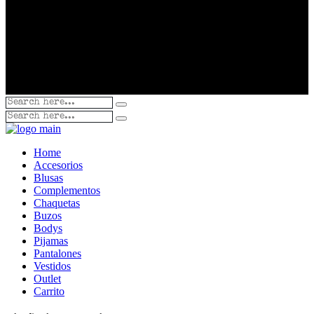
Home
Accesorios
Blusas
Complementos
Chaquetas
Buzos
Bodys
Pijamas
Pantalones
Vestidos
Outlet
Carrito