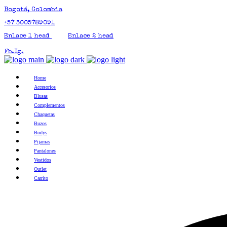
Bogotá, Colombia
+57 3005789091
Enlace 1 head
Enlace 2 head
Fb.
Ig.
Home
Accesorios
Blusas
Complementos
Chaquetas
Buzos
Bodys
Pijamas
Pantalones
Vestidos
Outlet
Carrito