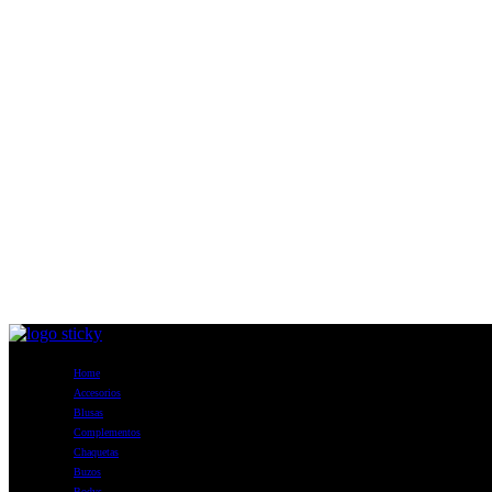
Home
Accesorios
Blusas
Complementos
Chaquetas
Buzos
Bodys