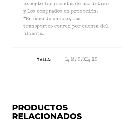
excepto las prendas de uso íntimo
y los comprados en promoción.
*En caso de cambio, los
transportes corren por cuenta del
cliente.
TALLA
L, M, S, XL, XS
PRODUCTOS
RELACIONADOS