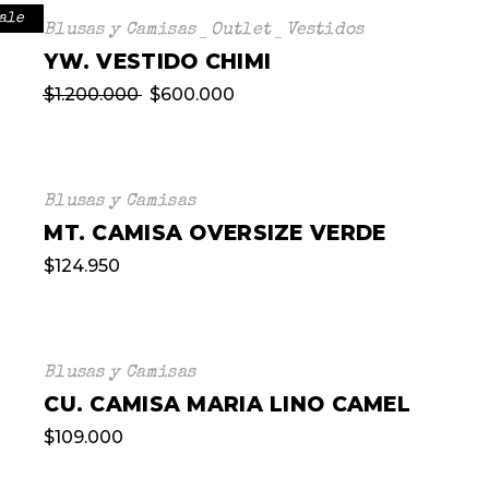
ale
Blusas y Camisas
Outlet
Vestidos
YW. VESTIDO CHIMI
$
1.200.000
$
600.000
Blusas y Camisas
MT. CAMISA OVERSIZE VERDE
$
124.950
Blusas y Camisas
CU. CAMISA MARIA LINO CAMEL
$
109.000