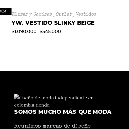
ale
Blusas y Camisas
Outlet
Vestidos
YW. VESTIDO SLINKY BEIGE
$
1.090.000
$
545.000
SOMOS MUCHO MÁS QUE MODA
Reunimos marcas de diseño