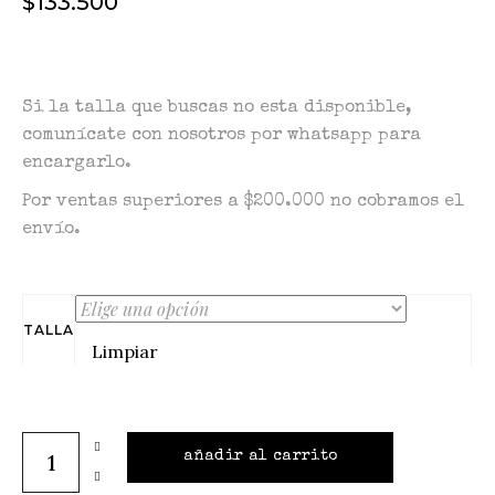
$
133.500
Si la talla que buscas no esta disponible,
comunícate con nosotros por whatsapp para
encargarlo.
Por ventas superiores a $200.000 no cobramos el
envío.
TALLA
Limpiar
añadir al carrito