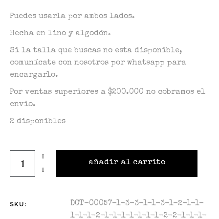
Puedes usarla por ambos lados.
Hecha en lino y algodón.
Si la talla que buscas no esta disponible,
comunícate con nosotros por whatsapp para
encargarlo.
Por ventas superiores a $200.000 no cobramos el
envio.
2 disponibles
añadir al carrito
DCT-00057-1-3-3-1-1-3-1-2-1-1-
SKU:
1-1-1-2-1-1-1-1-1-1-1-2-2-1-1-1-