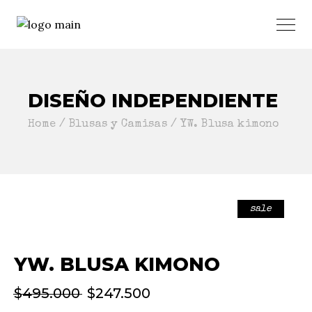
DISEÑO INDEPENDIENTE
Home
Blusas y Camisas
YW. Blusa kimono
sale
YW. BLUSA KIMONO
$
495.000
$
247.500