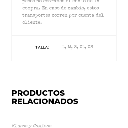
pesos no cobramos el envío de la
compra. En caso de cambio, estos
transportes corren por cuenta del
cliente.
TALLA
L, M, S, XL, XS
PRODUCTOS
RELACIONADOS
Blusas y Camisas