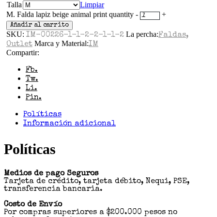
Talla
Limpiar
M. Falda lapiz beige animal print quantity
-
+
Añadir al carrito
SKU:
La percha:
IM-00226-1-1-2-2-1-1-2
Faldas
,
Marca y Material:
Outlet
IM
Compartir:
Fb.
Tw.
Li.
Pin.
Políticas
Información adicional
Políticas
Medios de pago Seguros
Tarjeta de crédito, tarjeta débito, Nequi, PSE,
transferencia bancaria.
Costo de Envío
Por compras superiores a $200.000 pesos no