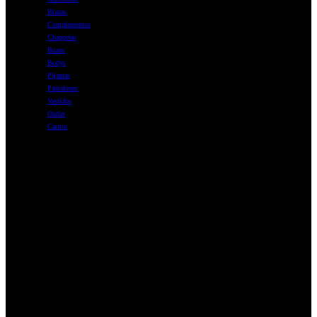
Blusas
Complementos
Chaquetas
Buzos
Bodys
Pijamas
Pantalones
Vestidos
Outlet
Carrito