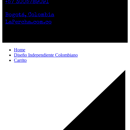
+57 3005789091
Lunes a Sábado de 10am a 7pm
Bogotá, Colombia
LaPercha.com.co
Por compras superiores a 200.000 pesos no
cobramos el envío.
Home
Diseño Independiente Colombiano
Carrito