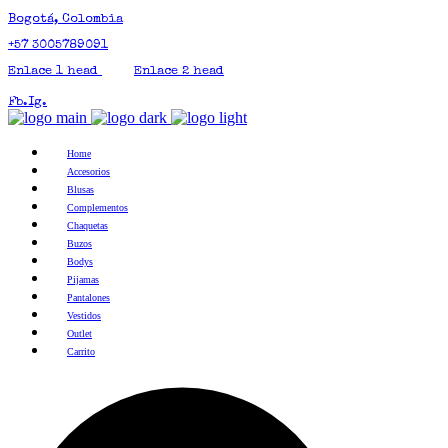
Bogotá, Colombia
+57 3005789091
Enlace 1 head
Enlace 2 head
Fb.
Ig.
Home
Accesorios
Blusas
Complementos
Chaquetas
Buzos
Bodys
Pijamas
Pantalones
Vestidos
Outlet
Carrito