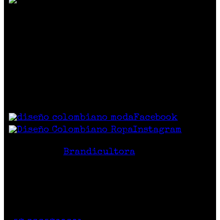
SOMOS MUCHO MÁS QUE MODA
Reunimos marcas de diseño independiente
colombiano
que crean prendas y accesorios
exclusivos, únicos y diferentes con
excelente calidad y precio.
Síguenos
Facebook
Instagram
Hecho en Colombia
Diseño Web
Brandicultora
Contacto
Calle 71 # 10-47
Casa 2. Piso 1.