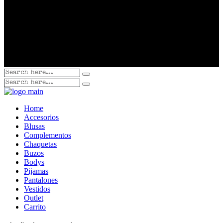
Home
Accesorios
Blusas
Complementos
Chaquetas
Buzos
Bodys
Pijamas
Pantalones
Vestidos
Outlet
Carrito