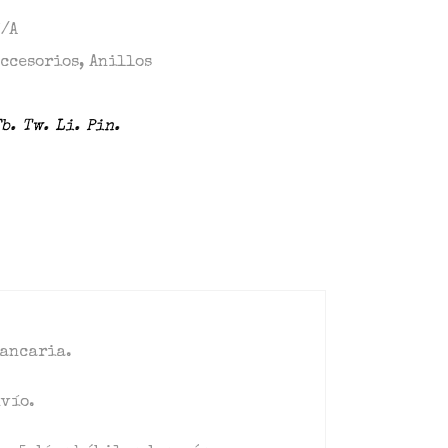
N/A
Accesorios
,
Anillos
b.
Tw.
Li.
Pin.
bancaria.
nvío.