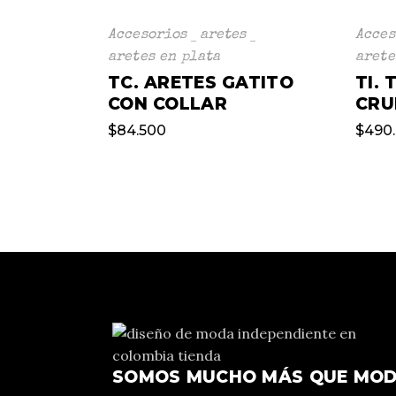
Accesorios
aretes
Acces
aretes en plata
arete
TC. ARETES GATITO
TI.
CON COLLAR
CRU
$
84.500
$
490
SOMOS MUCHO MÁS QUE MO