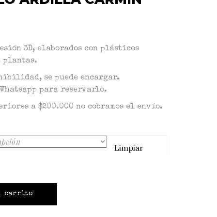
esión 3D, elaborados con plásticos
 plantas.
nibilidad, se puede encargar.
Whatsapp para reservarlo.
eriores a $200.000 no cobramos el envío.
Limpiar
l carrito