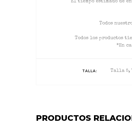
El tiempo estimado de en
Todos nuestro
Todos los productos ti
*En ca
TALLA
Talla 5, 
PRODUCTOS RELACI