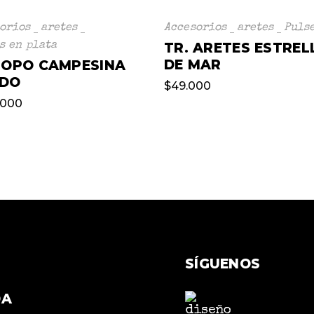
orios
aretes
Accesorios
aretes
Puls
s en plata
TR. ARETES ESTREL
DE MAR
 TOPO CAMPESINA
DO
$
49.000
.000
SÍGUENOS
DA