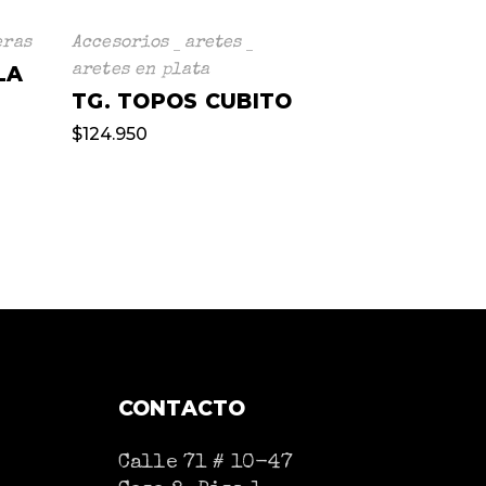
eras
Accesorios
aretes
LA
aretes en plata
TG. TOPOS CUBITO
$
124.950
CONTACTO
Calle 71 # 10-47