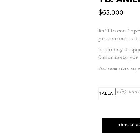
$
65.000
Anillo con impr
provenientes de
Si no hay dispo
Comunícate por 
Por compras sup
TALLA
añadir a