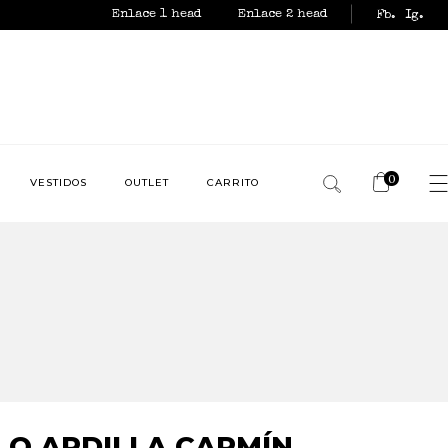
Enlace 1 head
Enlace 2 head
Fb.
Ig.
0
VESTIDOS
OUTLET
CARRITO
No products in the
cart.
LLO ARDILLA CARMÍN