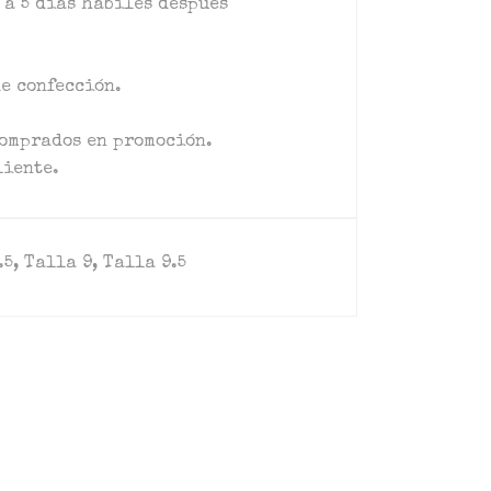
 a 5 días hábiles después
de confección.
comprados en promoción.
liente.
.5, Talla 9, Talla 9.5