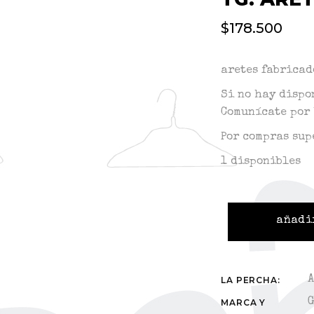
$
178.500
aretes fabricad
Si no hay dispo
Comunícate por 
Por compras sup
1 disponibles
añadi
LA PERCHA:
MARCA Y