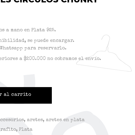
os a mano en Plata 925.
nibilidad, se puede encargar.
Whatsapp para reservarlo.
eriores a $200.000 no cobramos el envío.
r al carrito
Accesorios
,
aretes
,
aretes en plata
Grafito
,
Plata