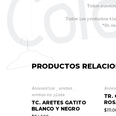
Todos nuestro
Todos los productos ti
*En ca
PRODUCTOS RELACI
Accesorios
aretes
Acces
aretes en plata
TR.
ROS
TC. ARETES GATITO
BLANCO Y NEGRO
$
111.