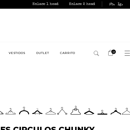
Enlace 1 head
Enlace 2 head
Fb.
Ig.
0
VESTIDOS
OUTLET
CARRITO
No products in the
cart.
TES CIRCULOS CHUNKY