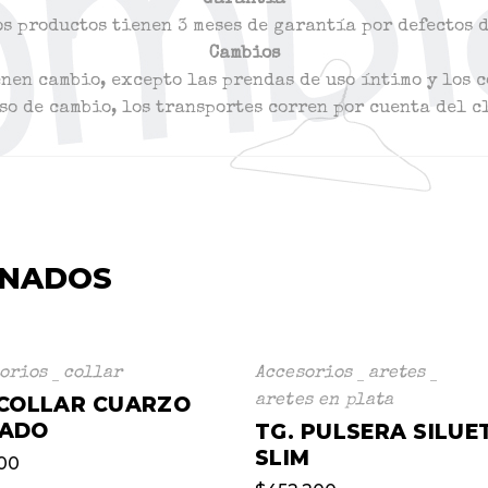
Garantía
s productos tienen 3 meses de garantía por defectos 
Cambios
enen cambio, excepto las prendas de uso íntimo y los 
so de cambio, los transportes corren por cuenta del c
ONADOS
orios
collar
Accesorios
aretes
 COLLAR CUARZO
aretes en plata
ADO
TG. PULSERA SILUE
SLIM
000