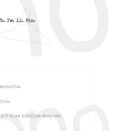
b.
Tw.
Li.
Pin.
bancaria.
nvío.
 a 5 días hábiles después