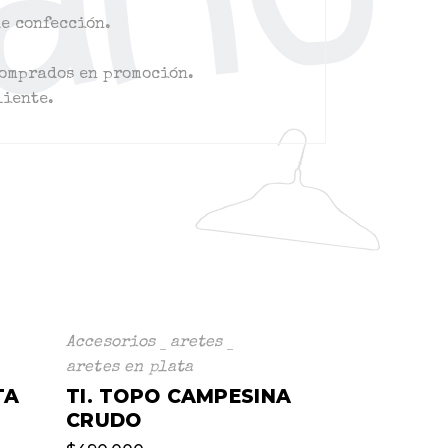
de confección.
comprados en promoción.
liente.
Accesorios
aretes
aretes en plata
TA
TI. TOPO CAMPESINA
CRUDO