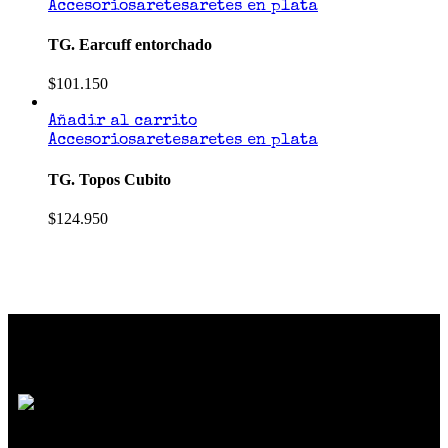
Accesorios
aretes
aretes en plata
TG. Earcuff entorchado
$
101.150
Añadir al carrito
Accesorios
aretes
aretes en plata
TG. Topos Cubito
$
124.950
SOMOS MUCHO MÁS QUE MODA