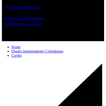
Casa 2. Piso 1.
+57 3005789091
Lunes a Sábado de 10am a 7pm
Bogotá, Colombia
LaPercha.com.co
Por compras superiores a 200.000 pesos no
cobramos el envío.
Home
Diseño Independiente Colombiano
Carrito