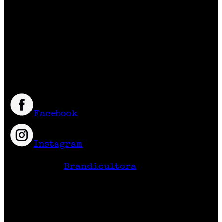
Reunimos marcas de diseño independiente
colombiano
que crean prendas y accesorios
exclusivos, únicos y diferentes con
excelente calidad y precio.
Síguenos
Facebook
Instagram
Hecho en Colombia
Diseño Web
Brandicultora
Contacto
Calle 71 # 10-47