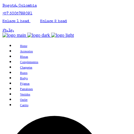
Bogotá, Colombia
+57 3005789091
Enlace 1 head
Enlace 2 head
Fb.
Ig.
Home
Accesorios
Blusas
Complementos
Chaquetas
Buzos
Bodys
Pijamas
Pantalones
Vestidos
Outlet
Carrito