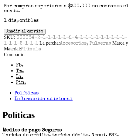
Por compras superiores a $200.000 no cobramos el
envío.
1 disponibles
Añadir al carrito
SKU:
000034-2-1-1-1-1-1-2-4-1-1-1-1-1-1-1-1-1-
La percha:
Marca y
1-1-1-2-1-1-1
Accesorios
,
Pulseras
Material:
Plúmula
Compartir:
Fb.
Tw.
Li.
Pin.
Políticas
Información adicional
Políticas
Medios de pago Seguros
Tarjeta de crédito, tarjeta débito, Nequi, PSE,