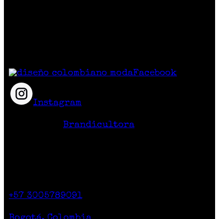
colombiano
que crean prendas y accesorios
exclusivos, únicos y diferentes con
excelente calidad y precio.
Síguenos
Facebook
Instagram
Hecho en Colombia
Diseño Web
Brandicultora
Contacto
Calle 71 # 10-47
Casa 2. Piso 1.
+57 3005789091
Lunes a Sábado de 10am a 7pm
Bogotá, Colombia