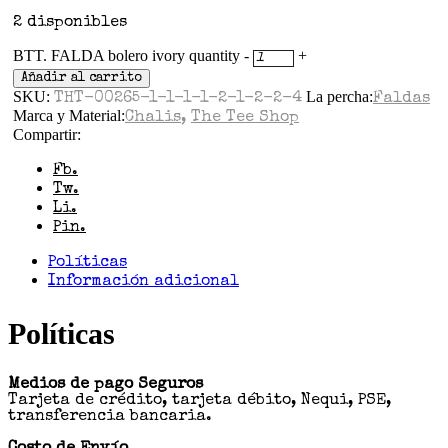
2 disponibles
BTT. FALDA bolero ivory quantity
-
+
Añadir al carrito
SKU:
La percha:
THT-00265-1-1-1-1-2-1-2-2-4
Faldas
Marca y Material:
Chalis
,
The Tee Shop
Compartir:
Fb.
Tw.
Li.
Pin.
Políticas
Información adicional
Políticas
Medios de pago Seguros
Tarjeta de crédito, tarjeta débito, Nequi, PSE,
transferencia bancaria.