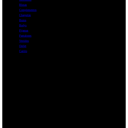
Blusas
Complementos
Chaquetas
Buzos
Bodys
Pijamas
Pantalones
Vestidos
Outlet
Carrito