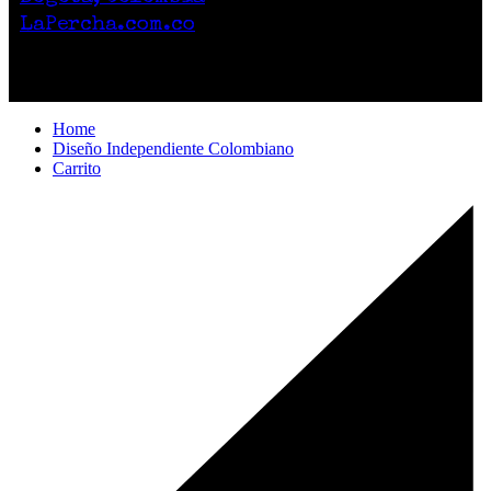
LaPercha.com.co
Por compras superiores a 200.000 pesos no
cobramos el envío.
Home
Diseño Independiente Colombiano
Carrito