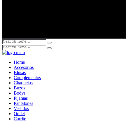
Home
Accesorios
Blusas
Complementos
Chaquetas
Buzos
Bodys
Pijamas
Pantalones
Vestidos
Outlet
Carrito