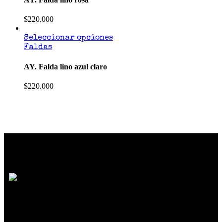
$
220.000
Seleccionar opciones
Faldas
AY. Falda lino azul claro
$
220.000
SOMOS MUCHO MÁS QUE MODA
Reunimos marcas de diseño independiente