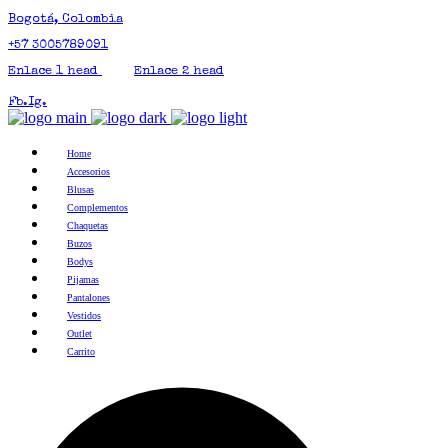
Bogotá, Colombia
+57 3005789091
Enlace 1 head
Enlace 2 head
Fb.
Ig.
Home
Accesorios
Blusas
Complementos
Chaquetas
Buzos
Bodys
Pijamas
Pantalones
Vestidos
Outlet
Carrito