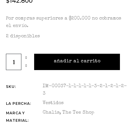
$
142.800
Por compras superiores a $200.000 no cobramos
el envío.
2 disponibles
TT. VESTIDO cuello v verde oliva quantity
añadir al carrito
IM-00037-1-1-1-1-1-3-2-1-2-1-2-
SKU:
3
Vestidos
LA PERCHA:
Chalis
,
The Tee Shop
MARCA Y
MATERIAL: