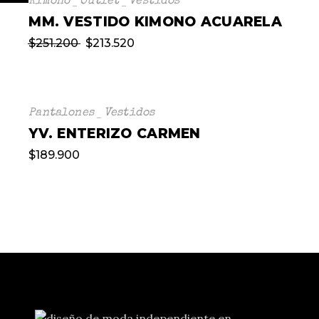
Kimono
Outlet
Vestidos
MM. VESTIDO KIMONO ACUARELA
$
251.200
$
213.520
Pantalones
Vestidos
YV. ENTERIZO CARMEN
$
189.900