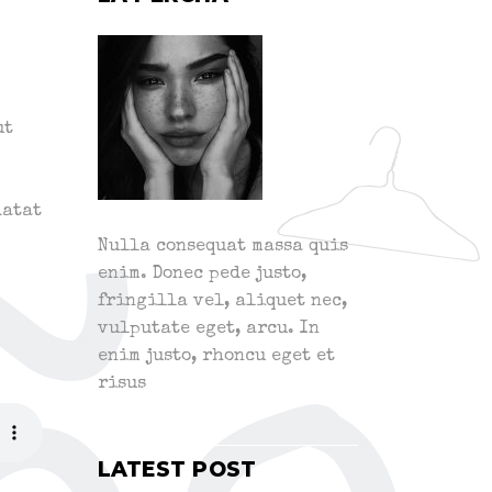
ut
datat
Nulla consequat massa quis
enim. Donec pede justo,
fringilla vel, aliquet nec,
vulputate eget, arcu. In
enim justo, rhoncu eget et
risus
LATEST POST