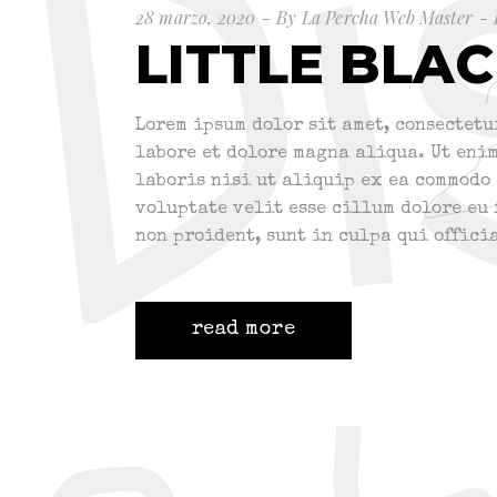
28 marzo, 2020
By
La Percha Web Master
LITTLE BLA
Lorem ipsum dolor sit amet, consectetu
labore et dolore magna aliqua. Ut eni
laboris nisi ut aliquip ex ea commodo 
voluptate velit esse cillum dolore eu
non proident, sunt in culpa qui offici
read more