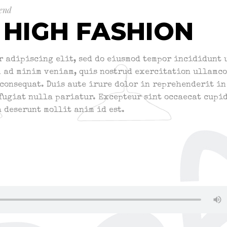
end
 HIGH FASHION
r adipiscing elit, sed do eiusmod tempor incididunt 
m ad minim veniam, quis nostrud exercitation ullamco
consequat. Duis aute irure dolor in reprehenderit in
 fugiat nulla pariatur. Excepteur sint occaecat cupi
a deserunt mollit anim id est.