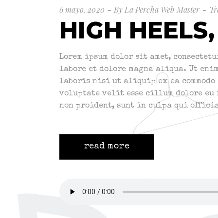
6 mayo, 2020
By
La Percha Web Master
Tr
HIGH HEELS,
Lorem ipsum dolor sit amet, consectetu
labore et dolore magna aliqua. Ut eni
laboris nisi ut aliquip ex ea commodo 
voluptate velit esse cillum dolore eu
non proident, sunt in culpa qui offici
read more