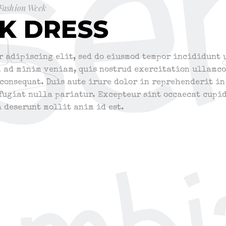
Fashion Week
CK DRESS
r adipiscing elit, sed do eiusmod tempor incididunt 
m ad minim veniam, quis nostrud exercitation ullamco
consequat. Duis aute irure dolor in reprehenderit in
 fugiat nulla pariatur. Excepteur sint occaecat cupi
a deserunt mollit anim id est.