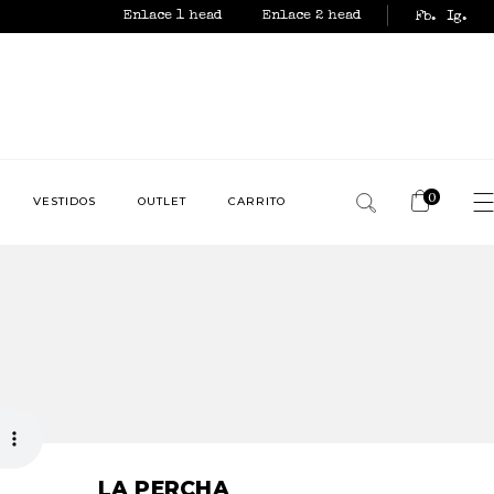
Enlace 1 head
Enlace 2 head
Fb.
Ig.
0
VESTIDOS
OUTLET
CARRITO
No products in the
cart.
LA PERCHA