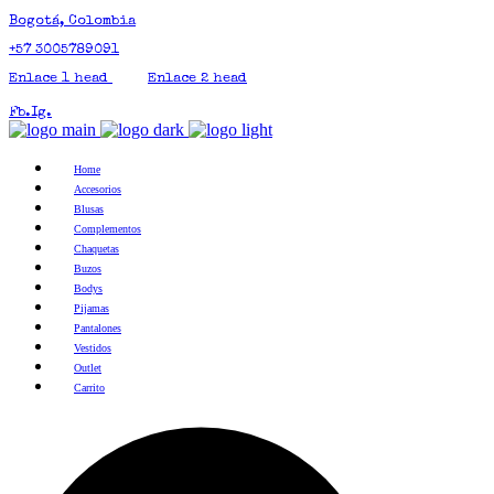
Bogotá, Colombia
+57 3005789091
Enlace 1 head
Enlace 2 head
Fb.
Ig.
Home
Accesorios
Blusas
Complementos
Chaquetas
Buzos
Bodys
Pijamas
Pantalones
Vestidos
Outlet
Carrito