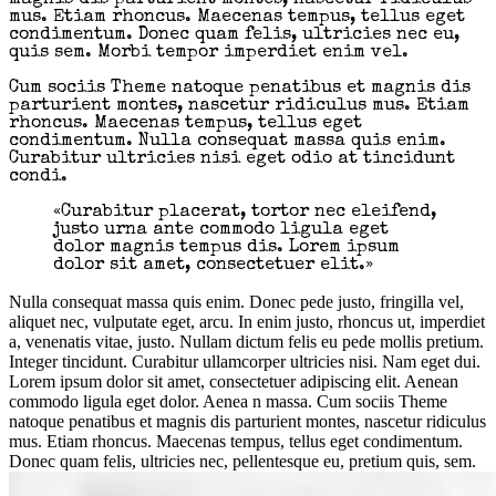
magnis dis parturient montes, nascetur ridiculus
mus. Etiam rhoncus. Maecenas tempus, tellus eget
condimentum. Donec quam felis, ultricies nec eu,
quis sem. Morbi tempor imperdiet enim vel.
Cum sociis Theme natoque penatibus et magnis dis
parturient montes, nascetur ridiculus mus. Etiam
rhoncus. Maecenas tempus, tellus eget
condimentum. Nulla consequat massa quis enim.
Curabitur ultricies nisi eget odio at tincidunt
condi.
«Curabitur placerat, tortor nec eleifend,
justo urna ante commodo ligula eget
dolor magnis tempus dis. Lorem ipsum
dolor sit amet, consectetuer elit.»
Nulla consequat massa quis enim. Donec pede justo, fringilla vel,
aliquet nec, vulputate eget, arcu. In enim justo, rhoncus ut, imperdiet
a, venenatis vitae, justo. Nullam dictum felis eu pede mollis pretium.
Integer tincidunt. Curabitur ullamcorper ultricies nisi. Nam eget dui.
Lorem ipsum dolor sit amet, consectetuer adipiscing elit. Aenean
commodo ligula eget dolor. Aenea n massa. Cum sociis Theme
natoque penatibus et magnis dis parturient montes, nascetur ridiculus
mus. Etiam rhoncus. Maecenas tempus, tellus eget condimentum.
Donec quam felis, ultricies nec, pellentesque eu, pretium quis, sem.