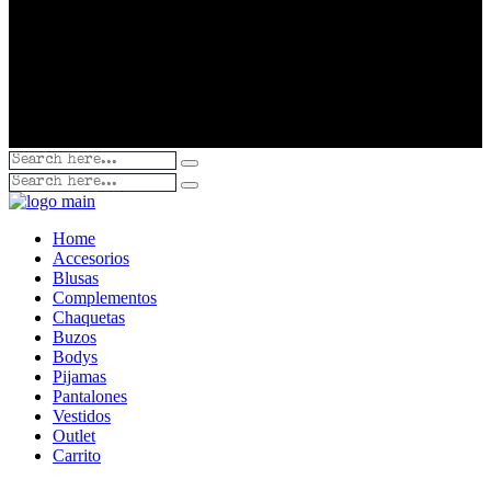
Home
Accesorios
Blusas
Complementos
Chaquetas
Buzos
Bodys
Pijamas
Pantalones
Vestidos
Outlet
Carrito