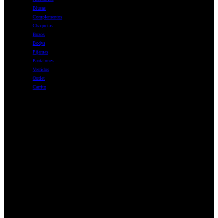
Blusas
Complementos
Chaquetas
Buzos
Bodys
Pijamas
Pantalones
Vestidos
Outlet
Carrito