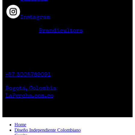
Instagram
Hecho en Colombia
Diseño Web
Brandicultora
Contacto
Calle 71 # 10-47
Casa 2. Piso 1.
+57 3005789091
Lunes a Sábado de 10am a 7pm
Bogotá, Colombia
LaPercha.com.co
Por compras superiores a 200.000 pesos no
cobramos el envío.
Home
Diseño Independiente Colombiano