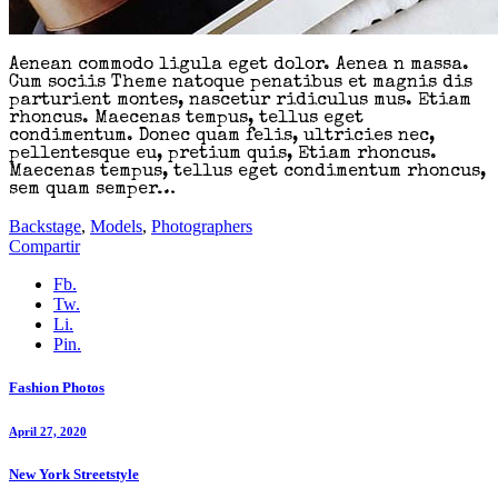
Aenean commodo ligula eget dolor. Aenea n massa.
Cum sociis Theme natoque penatibus et magnis dis
parturient montes, nascetur ridiculus mus. Etiam
rhoncus. Maecenas tempus, tellus eget
condimentum. Donec quam felis, ultricies nec,
pellentesque eu, pretium quis, Etiam rhoncus.
Maecenas tempus, tellus eget condimentum rhoncus,
sem quam semper…
Backstage
,
Models
,
Photographers
Compartir
Fb.
Tw.
Li.
Pin.
Fashion Photos
April 27, 2020
New York Streetstyle