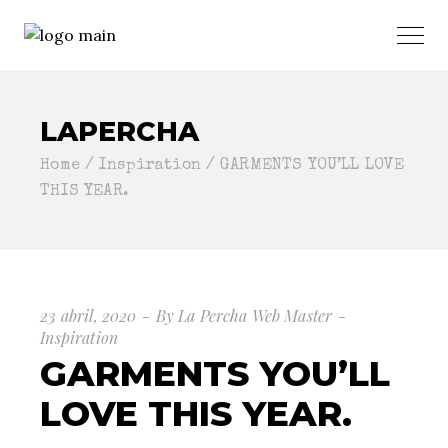
LAPERCHA
Home
Inspiration
GARMENTS YOU’LL LOVE
THIS YEAR.
23 abril, 2020
By
La Percha Web Master
Inspiration
GARMENTS YOU’LL
LOVE THIS YEAR.