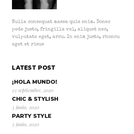
Nulla consequat massa quis enim. Donec
pede justo, fringilla vel, aliquet nec,
vulputate eget, arcu. In enim justo, rhoncu
eget et risus
LATEST POST
¡HOLA MUNDO!
23 septiembre, 2020
CHIC & STYLISH
3 junio, 2020
PARTY STYLE
3 junio, 2020