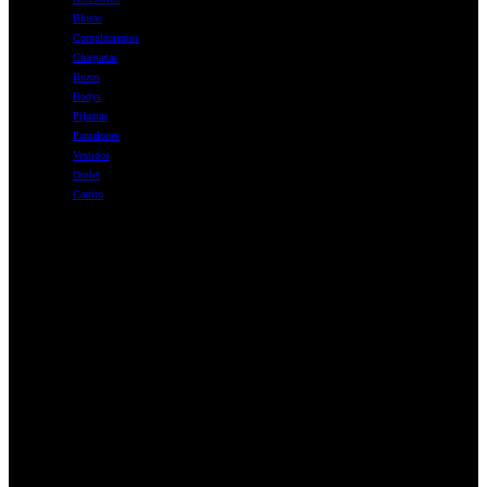
Blusas
Complementos
Chaquetas
Buzos
Bodys
Pijamas
Pantalones
Vestidos
Outlet
Carrito