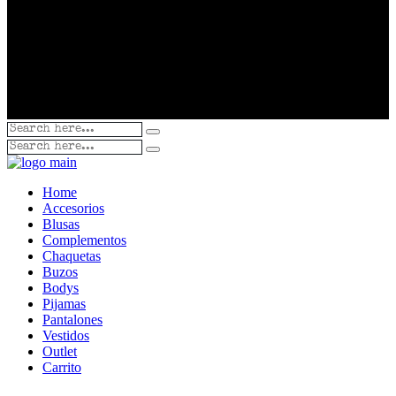
Home
Accesorios
Blusas
Complementos
Chaquetas
Buzos
Bodys
Pijamas
Pantalones
Vestidos
Outlet
Carrito