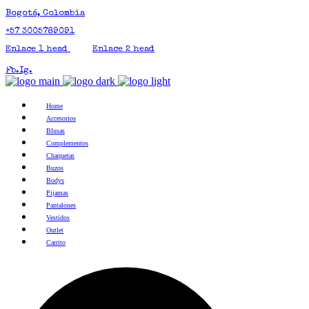
Bogotá, Colombia
+57 3005789091
Enlace 1 head
Enlace 2 head
Fb.
Ig.
Home
Accesorios
Blusas
Complementos
Chaquetas
Buzos
Bodys
Pijamas
Pantalones
Vestidos
Outlet
Carrito