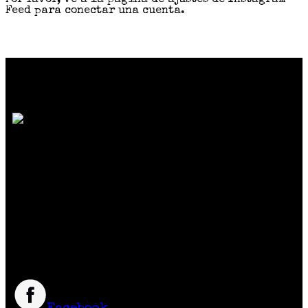
Por favor, ve a la página de ajustes de Instagram
Feed para conectar una cuenta.
SOMOS MUCHO MÁS QUE MODA
Reunimos marcas de diseño independiente
colombiano
que crean prendas y accesorios
exclusivos, únicos y diferentes con
excelente calidad y precio.
Síguenos