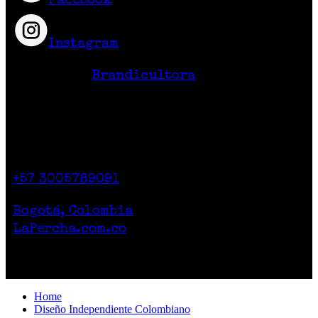
Facebook
Instagram
Hecho en Colombia
Diseño Web
Brandicultora
Contacto
Calle 71 # 10-47
Casa 2. Piso 1.
+57 3005789091
Lunes a Sábado de 10am a 7pm
Bogotá, Colombia
LaPercha.com.co
Por compras superiores a 200.000 pesos no
cobramos el envío.
Home
Diseño Independiente Colombiano