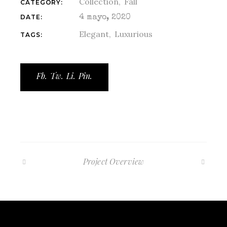
Collection
Fall
CATEGORY:
DATE:
4 mayo, 2020
Elegant
Luxurious
TAGS:
Fb.
Tw.
Li.
Pin.
Project Overview