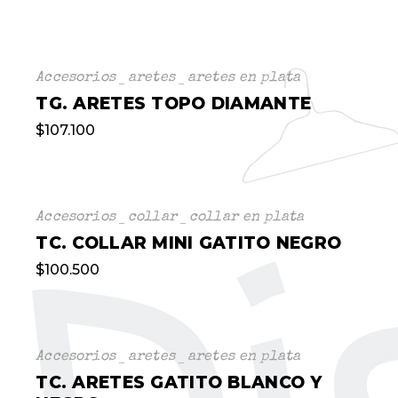
Accesorios
aretes
aretes en plata
TG. ARETES TOPO DIAMANTE
$
107.100
Accesorios
collar
collar en plata
TC. COLLAR MINI GATITO NEGRO
$
100.500
Accesorios
aretes
aretes en plata
TC. ARETES GATITO BLANCO Y