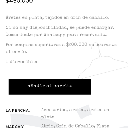
$
450.000
Aretes en plata, tejidos en crin de caballo.
Si no hay disponibilidad, se puede encargar.
Comunícate por Whatsapp para reservarlo.
Por compras superiores a $200.000 no cobramos
el envío.
1 disponibles
añadir al carrito
Accesorios
,
aretes
,
aretes en
LA PERCHA:
plata
Atriz
,
Crin de Caballo
,
Plata
MARCA Y