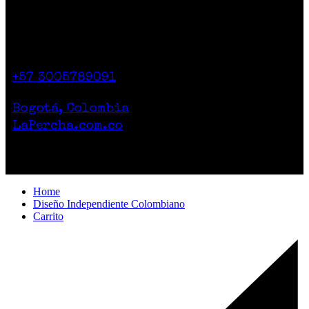
Contacto
Calle 71 # 10-47
Casa 2. Piso 1.
+57 3005789091
Lunes a Sábado de 10am a 7pm
Bogotá, Colombia
LaPercha.com.co
Por compras superiores a 200.000 pesos no
cobramos el envío.
Home
Diseño Independiente Colombiano
Carrito