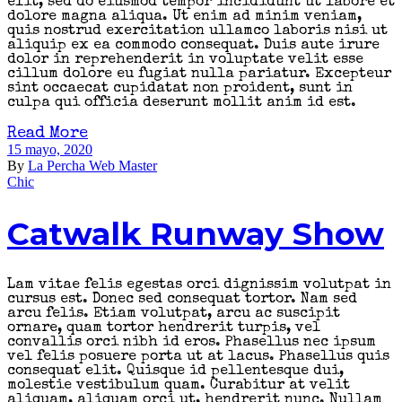
elit, sed do eiusmod tempor incididunt ut labore et
dolore magna aliqua. Ut enim ad minim veniam,
quis nostrud exercitation ullamco laboris nisi ut
aliquip ex ea commodo consequat. Duis aute irure
dolor in reprehenderit in voluptate velit esse
cillum dolore eu fugiat nulla pariatur. Excepteur
sint occaecat cupidatat non proident, sunt in
culpa qui officia deserunt mollit anim id est.
Read More
15 mayo, 2020
By
La Percha Web Master
Chic
Catwalk Runway Show
Lam vitae felis egestas orci dignissim volutpat in
cursus est. Donec sed consequat tortor. Nam sed
arcu felis. Etiam volutpat, arcu ac suscipit
ornare, quam tortor hendrerit turpis, vel
convallis orci nibh id eros. Phasellus nec ipsum
vel felis posuere porta ut at lacus. Phasellus quis
consequat elit. Quisque id pellentesque dui,
molestie vestibulum quam. Curabitur at velit
aliquam, aliquam orci ut, hendrerit nunc. Nullam