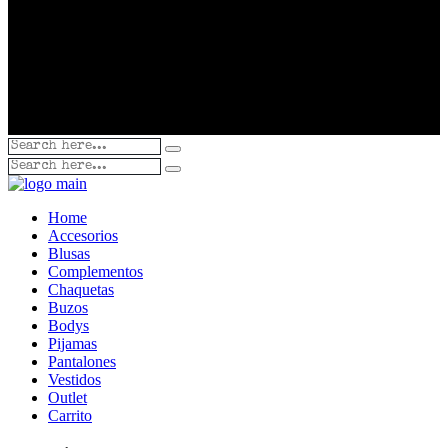
Home
Accesorios
Blusas
Complementos
Chaquetas
Buzos
Bodys
Pijamas
Pantalones
Vestidos
Outlet
Carrito