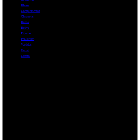
Blusas
Complementos
Chaquetas
Buzos
Bodys
Pijamas
Pantalones
Vestidos
Outlet
Carrito