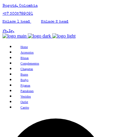
Bogotá, Colombia
+57 3005789091
Enlace 1 head
Enlace 2 head
Fb.
Ig.
Home
Accesorios
Blusas
Complementos
Chaquetas
Buzos
Bodys
Pijamas
Pantalones
Vestidos
Outlet
Carrito