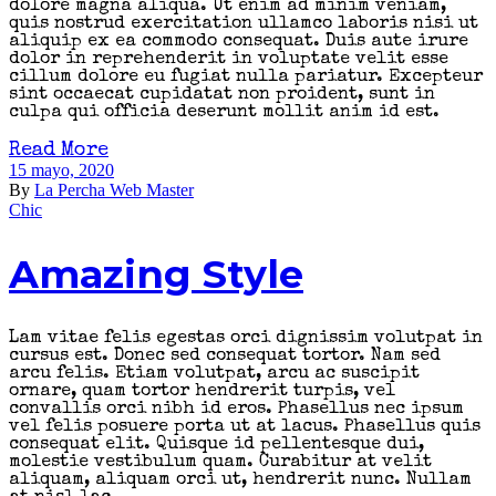
dolore magna aliqua. Ut enim ad minim veniam,
quis nostrud exercitation ullamco laboris nisi ut
aliquip ex ea commodo consequat. Duis aute irure
dolor in reprehenderit in voluptate velit esse
cillum dolore eu fugiat nulla pariatur. Excepteur
sint occaecat cupidatat non proident, sunt in
culpa qui officia deserunt mollit anim id est.
Read More
15 mayo, 2020
By
La Percha Web Master
Chic
Amazing Style
Lam vitae felis egestas orci dignissim volutpat in
cursus est. Donec sed consequat tortor. Nam sed
arcu felis. Etiam volutpat, arcu ac suscipit
ornare, quam tortor hendrerit turpis, vel
convallis orci nibh id eros. Phasellus nec ipsum
vel felis posuere porta ut at lacus. Phasellus quis
consequat elit. Quisque id pellentesque dui,
molestie vestibulum quam. Curabitur at velit
aliquam, aliquam orci ut, hendrerit nunc. Nullam