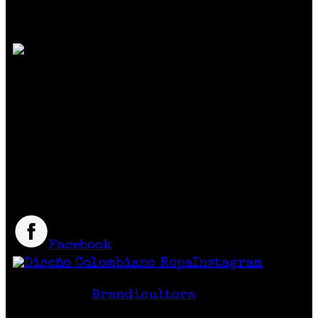
SOMOS MUCHO MÁS QUE MODA
Reunimos marcas de diseño independiente
colombiano
que crean prendas y accesorios
exclusivos, únicos y diferentes con
excelente calidad y precio.
Síguenos
Facebook
Instagram
Hecho en Colombia
Diseño Web
Brandicultora