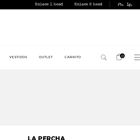
Enlace 1 head
Enlace 2 head
Fb.
Ig.
0
VESTIDOS
OUTLET
CARRITO
No products in the
cart.
LA PERCHA