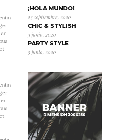
¡HOLA MUNDO!
23 septiembre, 2020
 enim
eger
CHIC & STYLISH
uer
3 junio, 2020
ibus
PARTY STYLE
et
3 junio, 2020
 enim
eger
uer
ibus
et