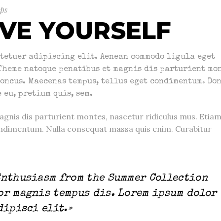
ips
OVE YOURSELF
ctetuer adipiscing elit. Aenean commodo ligula eget
 Theme natoque penatibus et magnis dis parturient mon
oncus. Maecenas tempus, tellus eget condimentum. Do
 eu, pretium quis, sem.
gnis dis parturient montes, nascetur ridiculus mus. Etia
ndimentum. Nulla consequat massa quis enim. Curabitur
Enthusiasm from the Summer Collection
or magnis tempus dis. Lorem ipsum dolor
dipisci elit.»