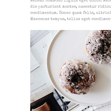
Aenean commodo ligula eget dolor. Aen
dis parturient montes, nascetur ridicu
condimentum. Donec quam felis, ultrici
Maecenas tempus, tellus eget condime