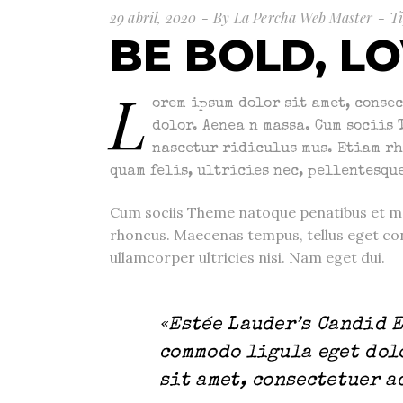
29 abril, 2020
By
La Percha Web Master
T
BE BOLD, L
L
orem ipsum dolor sit amet, conse
dolor. Aenea n massa. Cum sociis
nascetur ridiculus mus. Etiam rh
quam felis, ultricies nec, pellentesque
Cum sociis Theme natoque penatibus et ma
rhoncus. Maecenas tempus, tellus eget co
ullamcorper ultricies nisi. Nam eget dui.
«Estée Lauder’s Candid 
commodo ligula eget dol
sit amet, consectetuer a