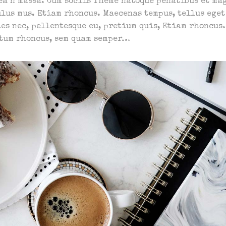
ea n massa. Cum sociis Theme natoque penatibus et ma
lus mus. Etiam rhoncus. Maecenas tempus, tellus eget
es nec, pellentesque eu, pretium quis, Etiam rhoncus.
ntum rhoncus, sem quam semper…