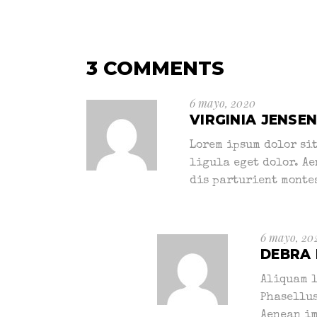
3 COMMENTS
6 mayo, 2020
VIRGINIA JENSE
Lorem ipsum dolor si
ligula eget dolor. A
dis parturient monte
6 mayo, 20
DEBRA
Aliquam l
Phasellus
Aenean i