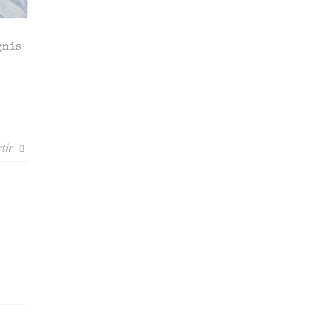
gnis
tir