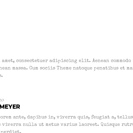
N
t amet, consectetuer adipiscing elit. Aenean commodo
enean massa. Cum sociis Theme natoque penatibus et m
s.
20
 MEYER
orem ante, dapibus in, viverra quis, feugiat a, tellus
 viverra nulla ut metus varius laoreet. Quisque rutr
mperdiet.