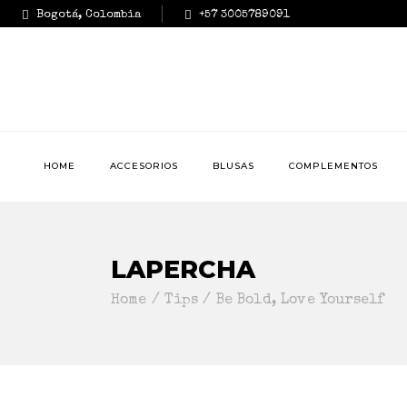
Bogotá, Colombia
+57 3005789091
HOME
ACCESORIOS
BLUSAS
COMPLEMENTOS
LAPERCHA
Home
Tips
Be Bold, Love Yourself