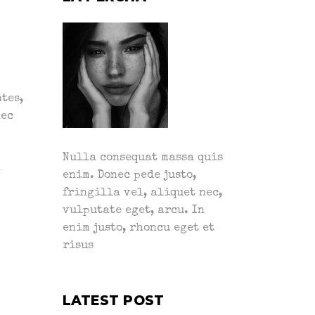
tes,
nec
Nulla consequat massa quis
m
enim. Donec pede justo,
fringilla vel, aliquet nec,
vulputate eget, arcu. In
enim justo, rhoncu eget et
risus
LATEST POST